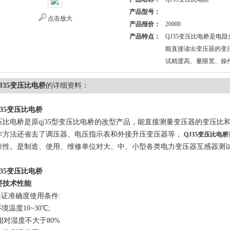
产品型号：
点击放大
产品报价：
20000
产品特点：
QJ35变压比电桥是电
能直接读出变压器的变
试精度高、量限宽、操
J35变压比电桥
的详细资料：
J35变压比电桥
压比电桥是原qj35型变压比电桥的改型产品，能直接测量变压器的变压比和
作方法还省去了调压器、电压指示表和外接升压变压器等，
QJ35变压比电桥
靠性。是制造、使用、维修单位对大、中、小型各类电力变压器互感器测试
J35变压比电桥
要技术性能
.保证准确度使用条件:
温度10~30℃;
对湿度不大于80%