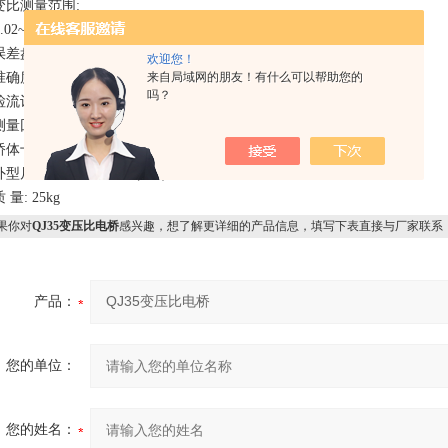
.变比测量范围:
02~111.12
.误差盘范围:±2%
欢迎您！
准确度: ±0.2%
来自局域网的朋友！有什么可以帮助您的
吗？
检流计电源: AC220V;50Hz
测量回路电压: AC0~600V;50Hz
桥体十进制电阻工作电流: 5~25mA
外型尺寸: 470×370×220(mm)
 量: 25kg
果你对
QJ35变压比电桥
感兴趣，想了解更详细的产品信息，填写下表直接与厂家联系
产品：
您的单位：
您的姓名：