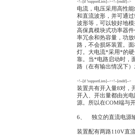
<!--[if !supportLists]--><!--[endif]-->
电流，电压采用高性能
和直流波形，并可通过
波形等，可以较好地模
高保真模块式功率器件
率冗余和热容量，功放
路，不会损坏装置。面
灯。大电流*采用*的
靠。当*电路启动时，
路（在有输出情况下）
<!--[if !supportLists]--><!--[endif]-->
装置共有开入量8对，
开入、开出量都由光电
源。所以在COM端与开
6、
独立的直流电源
装置配有两路110V直流