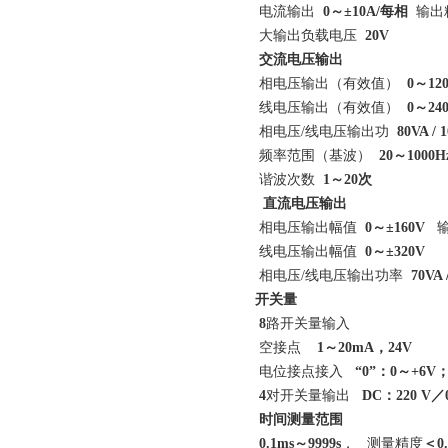
电流输出
0
～
±
10
A
/
每相
输出
大输出负载电压
20V
交流电压输出
相电压输出（有效值）
0
～
12
线电压输出（有效值）
0～24
相电压/线电压输出功
80VA / 
频率范围（基波）
20～1000H
谐波次数
1
～20次
直流电压输出
相电压输出幅值
0
～
±
160V
输
线电压输出幅值
0
～±320V
相电压/线电压输出功率
70VA 
开关量
8
路开关量输入
空接点
1
～
20mA，24V
电位接点接入
“
0
”：
0
～
+6V
4
对开关量输出
DC
：
220 V
／
时间测量范围
0.1ms～9999s
， 测量精度
＜0