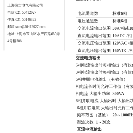
上海徐吉电气有限公司
电话:021-56412027
电流通道数
标准
6
相
传真:021-56146322
电压通道数
标准
6
相
邮箱:sute@56412027.com
交流电流输出范围
30
A/相或
1
地址:上海市宝山区水产西路680弄
直流电流输出范围
10
ADC /相
4号楼508
交流电压输出范围
120
VAC /
直流电压输出范围
160
VDC /
交流电流输出
6相电流输出时每相输出（有
3相电流输出时每相输出（有
6相并联电流输出（有效值）
0
相电流长时间允许工作值（有
相电流 大输出功率
300VA
6相并联电流 大输出时 大输出
6相并联电流 大输出时允许工
频率范围（基波）
20～1000H
谐波次数
1
～
20
次
直流电流输出