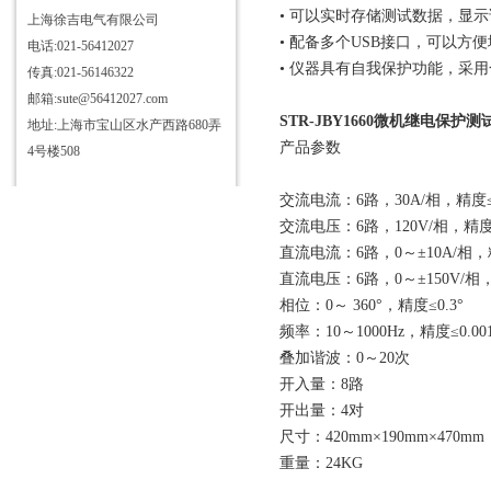
• 可以实时存储测试数据，显
上海徐吉电气有限公司
• 配备多个USB接口，可以方
电话:021-56412027
• 仪器具有自我保护功能，采
传真:021-56146322
邮箱:sute@56412027.com
STR-JBY1660微机继电保护测
地址:上海市宝山区水产西路680弄
产品参数
4号楼508
交流电流：6路，30A/相，精度≤
交流电压：6路，120V/相，精度≤
直流电流：6路，0～±10A/相，精
直流电压：6路，0～±150V/相，
相位：0～ 360°，精度≤0.3°
频率：10～1000Hz，精度≤0.00
叠加谐波：0～20次
开入量：8路
开出量：4对
尺寸：420mm×190mm×470mm
重量：24KG