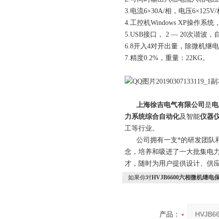
3.电流6×30A/相，电压6×125V/
4.工控机Windows XP操作
5.USB接口， 2 — 20次谐波
6.8开入4对开出量，除微机
7.精度0.2%，重量：22KG。
上海徐吉电气有限公司
是
电
力系统综合自动化
及智能
仪器
工等行业。
公司拥有一支*的研发团队和科
念，培养和吸进了一大批集电
才，随时为用户提供设计、供应
如果你对
HVJB6600六相微机继
产品：