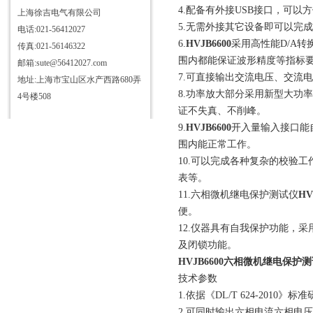
4.配备有外接USB接口，可
上海徐吉电气有限公司
5.无需外接其它设备即可以完
电话:021-56412027
6.
HVJB6600
采用高性能D/A
传真:021-56146322
围内都能保证波形精度等指标
邮箱:sute@56412027.com
7.可直接输出交流电压、交流
地址:上海市宝山区水产西路680弄
8.功率放大部分采用新型大功
4号楼508
证不失真、不削峰。
9.
HVJB6600
开入量输入接口能
围内能正常工作。
10.可以完成各种复杂的校验
表等。
11.六相微机继电保护测试仪
HV
便。
12.仪器具有自我保护功能，
及闭锁功能。
HVJB6600六相微机继电保护
技术参数
1.依据《DL/T 624-2010》标
2.可同时输出六相电流六相电压