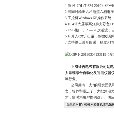
1.依据《DL/T 624-2010
2.可同时输出六相电流六相电压，电
3.工控机Windows XP操作系统
4.10.4寸大屏幕高分辨力彩色T
5.USB接口， 2 — 20次谐波
6.16开入8对开出量，除微
7.支持输出波形回采，精度0.1%
上海徐吉电气有限公司
是
电
力系统综合自动化
及智能
仪器
等行业。
公司拥有一支*的研发团队和科
念，培养和吸进了一大批集电
才，随时为用户提供设计、供应
如果你对
HV-6601六相微机继电保