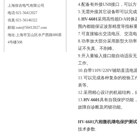
4.配备有外接USB接口，可
上海徐吉电气有限公司
5.无需外接其它设备即可以完
电话:021-56412027
6.
HV-6601
采用高性能D/A转
传真:021-56146322
围内都能保证波形精度等指标
邮箱:sute@56412027.com
7.可直接输出交流电压、交流
地址:上海市宝山区水产西路680弄
8.功率放大部分采用新型大功
4号楼508
证不失真、不削峰。
9.开入量输入接口能自动适应
工作。
10.自带110V/220V辅助
11.可以完成各种复杂的校验
表等。
12.采用精心设计的机箱结构
13.
HV-6601
具有自我保护功能
故障自诊断及闭锁功能。
HV-6601六相微机继电保护测
技术参数: