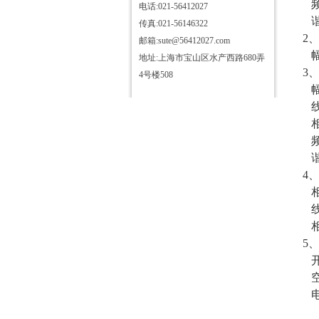
频率
电话:021-56412027
谐
传真:021-56146322
2
邮箱:sute@56412027.com
幅
地址:上海市宝山区水产西路680弄
3
4号楼508
幅
线
相
频率
谐
4
相
线
相
5
开
空
电
1