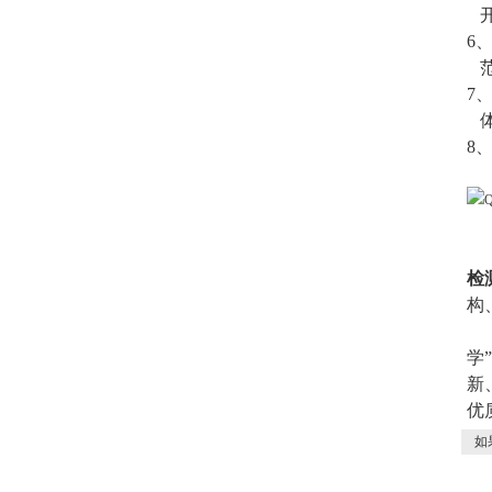
开
6
范围
7
体积
8、
上
检
构
公
学
新
优
如