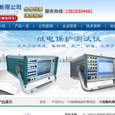
介绍
|
产品一览
|
公司新闻
|
企业荣誉
|
技术资料
|
在
产品展示
首页
>>>
产品中心
>>
六相继电保护测试仪
>>
六相微机继
产品名称：
SC-6600六相微机继