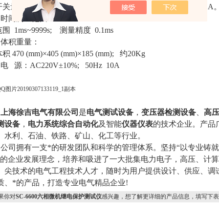
关量输出端子：4对，空接点，遮断容量：110V/2A，220V/1A
、时间测量范围:
 1ms~9999s; 测量精度 0.1ms
、体积重量：
 470 (mm)×405 (mm)×185 (mm); 约20Kg
电 源：AC220V±10%; 50Hz 10A
海徐吉电气有限公司
是
电气测试设备
，
变压器检测设备
、
高
测设备
，
电力系统综合自动化
及智能
仪器仪表
的技术企业。产品
、水利、石油、铁路、矿山、化工等行业。
司拥有一支*的研发团队和科学的管理体系。坚持“以专业铸就精
”的企业发展理念，培养和吸进了一大批集电力电子，高压、计
、尖技术的电气工程技术人才，随时为用户提供设计、供应、调
质、*的产品，打造专业电气精品企业!
果你对
SC-6600六相微机继电保护测试仪
感兴趣，想了解更详细的产品信息，填写下表