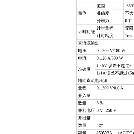
范围
-360°
相位
准确度
不大于
分辨力
0.1°
计时量程
无限
计时功能
计时精度
1ms
直流源输出
电压
0...300 V/180 W
电流
0...20 A/300 W
U≤5V 误差不超过±2
准确度
I≤1A 误差不超过±5
辅助直流电压源
量程
0...300 V/0.6 A
开入量
数量
8 对
兼容电压
0 V...250 V
开出量
数量
4对
容量
250V/3A （AC/DC