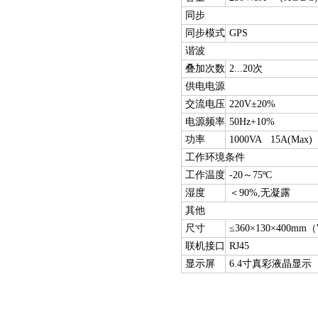
同步
同步模式
GPS
谐波
叠加次数
2...20次
供电电源
交流电压
220V±20%
电源频率
50Hz+10%
功率
1000VA 15A(Max)
工作环境条件
工作温度
-20～75ºC
湿度
＜90%,无凝露
其他
尺寸
≤360×130×400mm
联机接口
RJ45
显示屏
6.4寸真彩液晶显示