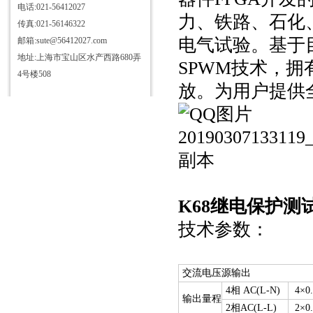
电话:021-56412027
力、铁路、石化
传真:021-56146322
电气试验。基于
邮箱:sute@56412027.com
地址:上海市宝山区水产西路680弄
SPWM技术，
4号楼508
放。为用户提供
K68继电保护测
技术参数：
交流电压源输出
4相 AC(L-N)
4×0.
输出量程
2相AC(L-L)
2×0.