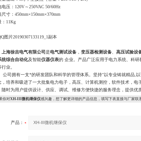
电压：120V～250VAC 50/60Hz
尺寸：450mm×150mm×370mm
：11Kg
上海徐吉电气有限公司
是
电气测试设备
，
变压器检测设备
、
高压试验设
系统综合自动化
及智能
仪器仪表
的 企业。产品广泛应用于电力系统、科研
等行业。
司拥有一支*的研发团队和科学的管理体系。坚持“以专业铸就精品,以诚
念，培养和吸进了一大批集电力电子，高压、计算机测控，软件技术，电
，随时为用户提供设计、供应、调试、维修方便快捷的服务理念，提供优质
果你对
XH-III微机继保仪
感兴趣，想了解更详细的产品信息，填写下表直接与厂家联
产品：