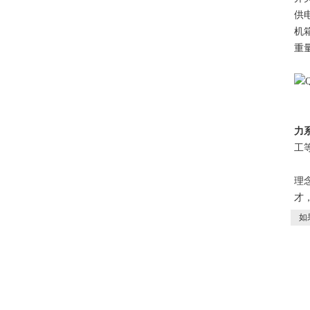
供电
机箱
重量
力
工
公
理
才
如