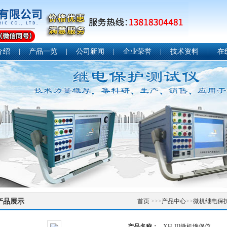
介绍
|
产品一览
|
公司新闻
|
企业荣誉
|
技术资料
|
在
产品展示
首页
>>>
产品中心
>>
微机继电保
产品名称：
XH-III微机继保仪