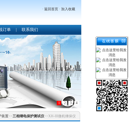
·
返回首页
·
加入收藏
线订单
|
联系我们
1
2
3
4
护装置
>>
三相继电保护测试仪
>>XH-III微机继保仪