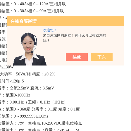
幅值：0～40A/相 0～120A/三相并联
幅值：0～30A/相 0～90A/三相并联
：400VA/相
精度： ≤0.2%， 响应时间<160μ S，
欢迎您！
辨率：交流1mA， 直流2mA
来自局域网的朋友！有什么可以帮助您的
压源
吗？
幅值：0～125V/相
幅值：0～220V/相
电源：VZ：3VO 0～125VAC或0～220VDC
≥130W
大功率：50VA/相 精度：≤0.2%
时间<120μ S
率：交流2.5mV 直流：3.5mV
：范围0-1000Hz
率：0.001Hz（工频）0.1Hz（1KHz）
：范围0～360度 分辨率：0.1度 精度：0.1度
范围：0～999.999S±1.0ms
量输入：7对，空接点/10-250VDC带电位接点
关量输出：3对，空接点（容量：250VAC，2A）