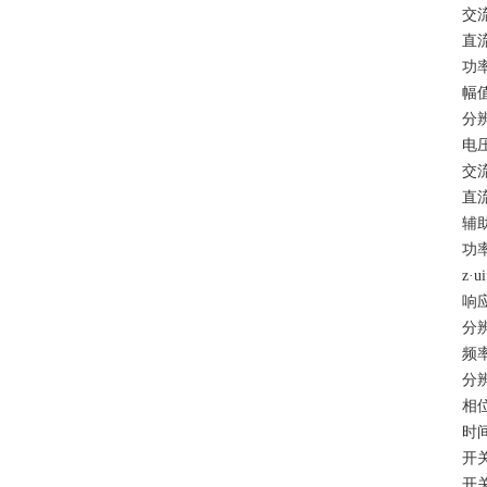
交流
直流
功率
幅值
分
电
交流
直流
辅助
功率
z·ui
响应
分辨
频率
分辨
相位
时间
开关
开