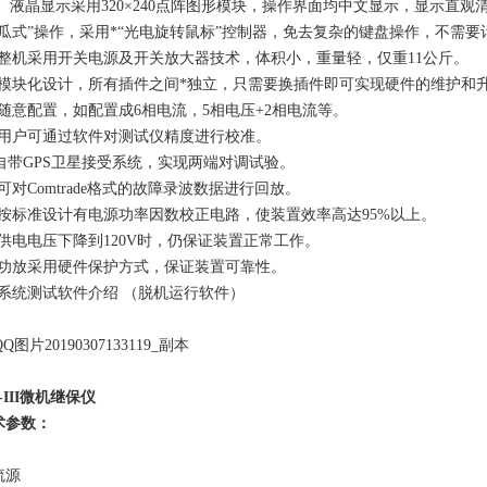
晶显示采用320×240点阵图形模块，操作界面均中文显示，显示直观
傻瓜式”操作，采用*“光电旋转鼠标”控制器，免去复杂的键盘操作，不需
机采用开关电源及开关放大器技术，体积小，重量轻，仅重11公斤。
块化设计，所有插件之间*独立，只需要换插件即可实现硬件的维护和
意配置，如配置成6相电流，5相电压+2相电流等。
户可通过软件对测试仪精度进行校准。
带GPS卫星接受系统，实现两端对调试验。
对Comtrade格式的故障录波数据进行回放。
标准设计有电源功率因数校正电路，使装置效率高达95%以上。
电电压下降到120V时，仍保证装置正常工作。
放采用硬件保护方式，保证装置可靠性。
统测试软件介绍 （脱机运行软件）
-III微机继保仪
术参数：
流源