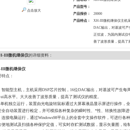
产品型号：
点击放大
产品报价：
20000
产品特点：
XH-III微机继保仪主机
DAC输出，对基波可产
正弦波，为国内测试仪中
善了波形质量，提高了
H-III微机继保仪
的详细资料：
-III微机继保仪
要特点：
能型主机，主机采用DSP芯片控制，16位DAC输出，对基波可产生每周
·ui
高水平。大大改善了波形质量，提高了测试仪的精度。
机独立运行，装置由光电旋转鼠标通过大屏幕液晶显示屏进行操作，全
安全自动装置进行检定，并可模拟各种复杂的瞬时性、*性、转换性故障进
接电脑运行，通过Windows98平台上的全套中文操作软件，可进行各
方便地测试及扫描各种保护定值，可实时存贮测试数据，显示矢量图，绘