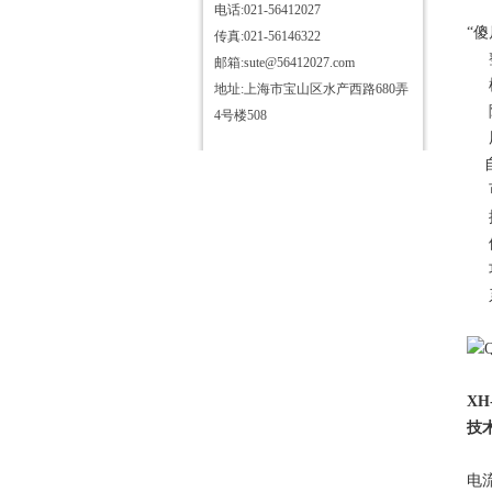
液
电话:021-56412027
“
传真:021-56146322
整
邮箱:sute@56412027.com
模
地址:上海市宝山区水产西路680弄
随
4号楼508
用
自
可
按
供
功
系
XH
技
电