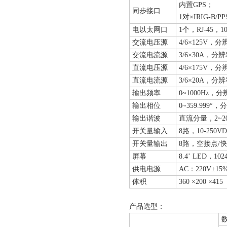
内置GPS；
同步接口
1对×IRIG-B/
电以太网口
1个，RJ-45，100
交流电压源
4/6×125V
交流电流源
3/6×30A，
直流电压源
4/6×175V
直流电流源
3/6×20A，
输出频率
0~1000Hz，
输出相位
0~359.999°，
输出谐波
直流分量，2~2
开关量输入
8路，10-25
开关量输出
8路，空接点/快
屏幕
8.4’ LED，102
供电电源
AC：220V±15
体积
360 ×200 ×41
产品选型：