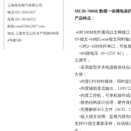
上海徐吉电气有限公司
MEJB-7000B 数模一体继电
电话:021-56412027
产品特点：
传真:021-56146322
邮箱:sute@56412027.com
•6对100M光纤通讯以太网接口，可
地址:上海市宝山区水产西路680弄
SV报文+64组Goose报文同时
4号楼508
•5对2~10M光纤串口，可收发I
•4/6路电压（0~125V A
立调节；
•采用新型开关电源模块结合
方便；
•内置GPS对时模块，同时提供1
•内置辅助直流输出，110V/
•内置工控机，可单机操作或外
•散热结构设计合理，硬件保
•完整解析SCL文件（SCD、C
•嵌入报文侦测、监视与抓包功
支持SV报文重新采样，自动统
出；