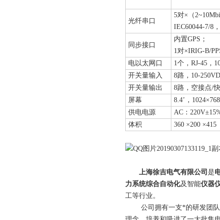
5对×（2~10Mb
光纤串口
IEC60044
内置GPS；
同步接口
1对×IRIG-B
电以太网口
1个，RJ-45，100
开关量输入
8路，10-25
开关量输出
8路，空接点/快
屏幕
8.4’，1024×768
供电电源
AC：220V±15
体积
360 ×200 ×41
上海徐吉电气有限公司
是
力系统综合自动化
及智能
仪器
工等行业。
公司拥有一支*的研发团队和科
理念，培养和吸进了一大批集