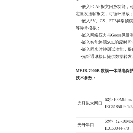
•嵌入PCAP报文回放功能，
定量发送帧报文，可循环播放
•嵌入SV、GS、FT3异常帧模
等异常模拟；
•嵌入网络压力与Goose风暴
•嵌入智能终端SOE响应时间测
•嵌入同步时钟测试功能，提供对时
•光纤通讯接口提供数据转发
MEJB-7000B 数模一体继电
技术参数：
6对×100Mbit
光纤以太网口
IEC61850-9-1
5对×（2~10Mb
光纤串口
IEC60044