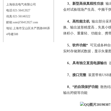
3、新型高保真线性功放
输
上海徐吉电气有限公司
会对试验现场产生高、中频干
电话:021-56412027
传真:021-56146322
4、高性能主机
输出部分采
邮箱:sute@56412027.com
换。输出波形精度高，失真小
地址:上海市宝山区水产西路680弄
体积小、重量轻、功能全、携
4号楼508
5、软件功能*
可完成各种自
实时存储测试数据，显示矢量
6、具有独立直流电源输出
设
7、接口完整
装置带有US
8、*的自我保护功能
散热结
输出闭锁等功能