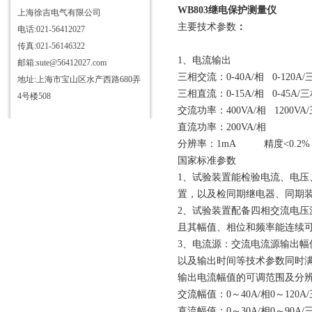
WB803继电保护测量仪
上海徐吉电气有限公司
主要技术参数
：
电话:021-56412027
传真:021-56146322
1、电流输出
邮箱:sute@56412027.com
三相交流：0-40A/相 0-120A
地址:上海市宝山区水产西路680弄
三相直流：0-15A/相 0-45A/
4号楼508
交流功率：400VA/相 1200V
直流功率：200VA/相
分辨率：1mA 精度<0.2%
国家标准参数
1、试验装置能检验电流、电
置，以及检同期继电器、同期
2、试验装置配备四相交流电
且其幅值、相位和频率能连续
3、电流源：交流电流源输出
以及输出时间等技术参数同时
输出电流幅值的可调范围及分
交流幅值：0～40A/相0～120
直流幅值：0～30A/相0～90A