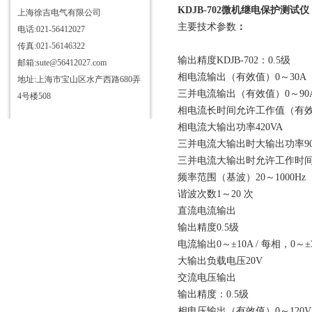
KDJB-702微机继电保护测试仪
上海徐吉电气有限公司
主要技术参数
：
电话:021-56412027
传真:021-56146322
输出精度KDJB-702：0.5级
邮箱:sute@56412027.com
相电流输出（有效值）0～30A
地址:上海市宝山区水产西路680弄
三并电流输出（有效值）0～90
4号楼508
相电流长时间允许工作值（有效
相电流大输出功率420VA
三并电流大输出时大输出功率90
三并电流大输出时允许工作时间1
频率范围（基波）20～1000Hz
谐波次数1～20 次
直流电流输出
输出精度0.5级
电流输出0～±10A / 每相，0～±3
大输出负载电压20V
交流电压输出
输出精度：0.5级
相电压输出（有效值）0～120V