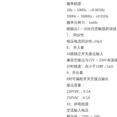
频率精度：
1Hz ~ 100Hz：±0.005Hz
100Hz ~ 1000Hz：±0.01Hz
频率分辨力：1mHz
能输出2 ~ 20次任意幅值的谐
7、 同步性
电压电流同步性≤10μS
8、 开入量
16路独立开关接点输入
兼容空接点与15V ~ 250
计时精度：在小于1S时 ≤1mS
9、开出量
8对可编程开关空接点输出
接点容量：
250VDC，0.5A
250VAC，0.5A
10、供电电源
交流输入电压
额定值：220V ± 10%