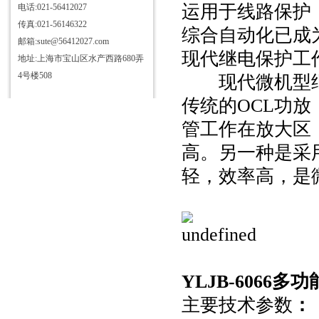
运用于线路保护
电话:021-56412027
传真:021-56146322
综合自动化已成
邮箱:sute@56412027.com
现代继电保护工
地址:上海市宝山区水产西路680弄
4号楼508
现代微机型继
传统的OCL功放
管工作在放大区
高。另一种是采
轻，效率高，是
YLJB-6066
多功
主要技术参数
：