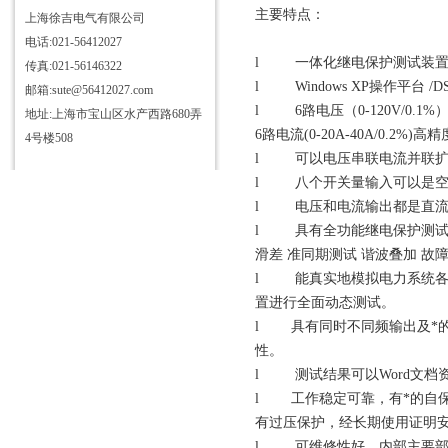
主要特点：
上海徐吉电气有限公司
电话:021-56412027
l 一体化继电保护测试装置
传真:021-56146322
l Windows XP操作平台 /
邮箱:sute@56412027.com
l 6路电压（0-120V/0.1%
地址:上海市宝山区水产西路680弄
6路电流(0-20A-40A/0.2%)
4号楼508
l 可以电压串联电流并联扩
l 八个开关量输入可以是空触
l 电压和电流输出都是直流
l 具有全功能继电保护测试程
滑差 准同期测试 谐波叠加 故
l 能真实地模拟电力系统各
置进行全面动态测试。
l 具有同时不同频输出及*
性。
l 测试结果可以Word文档
l 工作稳定可靠，有*的自
有过压保护，经长期使用证明
l 可维修性好。内部主要部