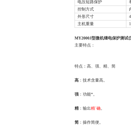
电压短路保护
控制方式
外形尺寸
4
主机重量
1
MY2000J型微机继电保护测试
主要特点：
特点：高、强、精、简
高
：技术含量高。
强
：功能*。
精
：输出
精`确
。
简
：操作简便。