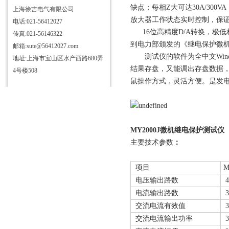
缺点；每相Z大可达30A/300
上海徐吉电气有限公司
放大器工作状态实时控制，保
电话:021-56412027
16位高精度D/A转换，极
传真:021-56146322
到电力部颁发的《继电保护微
邮箱:sute@56412027.com
测试仪的软件为全中文Wind
地址:上海市宝山区水产西路680弄
结果存盘，又能调出存盘数据，
4号楼508
鼠操作方式，灵活方便。是发
MY2000J微机继电保护测试仪
主要技术参数
：
项目
M
电压输出路数
电流输出路数
交流电流有效值
3
交流电流输出功率
3