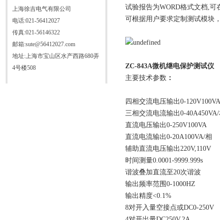
试验报告为WORD格式文档,
上海徐吉电气有限公司
可根据用户要求定制测试模块，
电话:021-56412027
传真:021-56146322
邮箱:sute@56412027.com
地址:上海市宝山区水产西路680弄
ZC-843A微机继电保护测试仪
4号楼508
主要技术参数
：
四相交流电压输出0-120V100VA
三相交流电流输出0-40A450VA
直流电压输出0-250V100VA
直流电流输出0-20A100VA/相
辅助直流电压输出220V,110V
时间测量0.0001-9999.999s
谐波叠加直流至20次谐波
输出频率范围0-1000HZ
输出精度<0.1%
8对开入量空接点或DC0-250V
4对开出量DC250V,2A