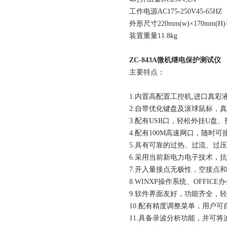
工作电源AC175-250V45-65HZ
外形尺寸220mm(w)×170mm(H)×
装置重量11.8kg
ZC-843A微机继电保护测试仪
主要特点：
1.内置高配置工控机,进口真
2.自带优化键盘及滚球鼠标，
3.配有USB口，轻松外挂U盘
4.配有100M高速网口，随时可接
5.具有可靠的过热、过流、过
6.采用当前新电力电子技术，
7.开入量接点无极性，空接点和
8.WINXP操作系统、OFFI
9.软件界面友好，功能齐全，
10.配有精度调整菜单，用户
11.具备录波分析功能，并可