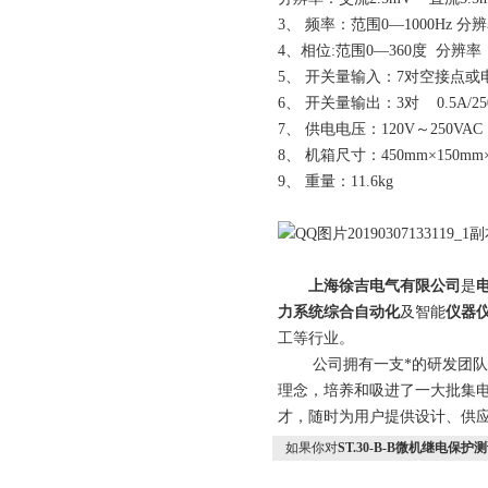
3、 频率：范围0—1000Hz 分辨
4、相位:范围0—360度 分辨率
5、 开关量输入：7对空接点或电
6、 开关量输出：3对 0.5A/25
7、 供电电压：120V～250VAC 
8、 机箱尺寸：450mm×150mm
9、 重量：11.6kg
上海徐吉电气有限公司
是
力系统综合自动化
及智能
仪器
工等行业。
公司拥有一支*的研发团队和科
理念，培养和吸进了一大批集
才，随时为用户提供设计、供应
如果你对
ST.30-B-B微机继电保护