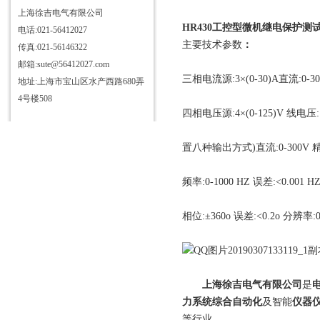
上海徐吉电气有限公司
HR430工控型微机继电保护测
电话:021-56412027
主要技术参数
：
传真:021-56146322
邮箱:sute@56412027.com
三相电流源:3×(0-30)A直流:0-3
地址:上海市宝山区水产西路680弄
4号楼508
四相电压源:4×(0-125)V 线电压:1
置八种输出方式)直流:0-300V 精
频率:0-1000 HZ 误差:<0.001 H
相位:±360o 误差:<0.2o 分辨率:0
上海徐吉电气有限公司
是
力系统综合自动化
及智能
仪器
等行业。