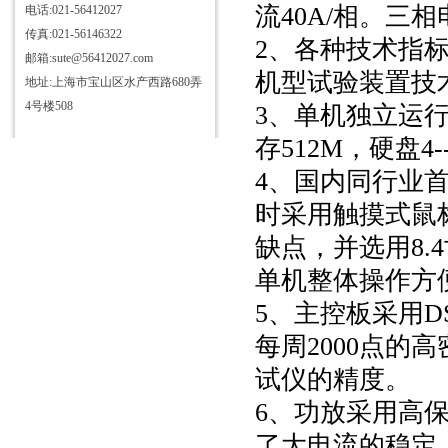
流40A/相。三相
电话:021-56412027
传真:021-56146322
2、各种技术指标 
邮箱:sute@56412027.com
机型试验装置技
地址:上海市宝山区水产西路680弄
4号楼508
3、单机独立运行
存512M，硬盘4-
4、国内同行业
时采用触摸式鼠
缺点，并选用8.4
单机整体操作方
5、主控板采用D
每周2000点
试仪的精度。
6、功放采用高
了大电流的稳定