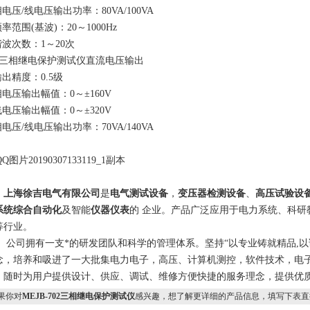
压/线电压输出功率：80VA/100VA
范围(基波)：20～1000Hz
波次数：1～20次
、三相继电保护测试仪直流电压输出
出精度：0.5级
电压输出幅值：0～±160V
电压输出幅值：0～±320V
压/线电压输出功率：70VA/140VA
上海徐吉电气有限公司
是
电气测试设备
，
变压器检测设备
、
高压试验设
系统综合自动化
及智能
仪器仪表
的 企业。产品广泛应用于电力系统、科研
等行业。
司拥有一支*的研发团队和科学的管理体系。坚持“以专业铸就精品,以诚
念，培养和吸进了一大批集电力电子，高压、计算机测控，软件技术，电
，随时为用户提供设计、供应、调试、维修方便快捷的服务理念，提供优质
果你对
MEJB-702三相继电保护测试仪
感兴趣，想了解更详细的产品信息，填写下表直