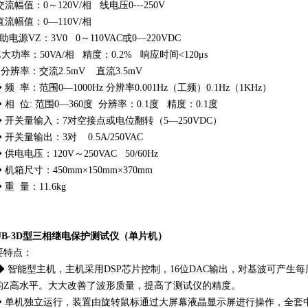
幅值：0～120V/相 线电压0---250V
流幅值：0—110V/相
电源VZ：3V0 0～110VAC或0—220VDC
功率：50VA/相 精度：0.2% 响应时间<120μs
辨率：交流2.5mV 直流3.5mV
频 率：范围0—1000Hz 分辨率0.001Hz（工频）0.1Hz（1KHz）
相 位: 范围0—360度 分辨率：0.1度 精度：0.1度
 开关量输入：7对空接点或电位翻转（5—250VDC）
开关量输出：3对 0.5A/250VAC
供电电压：120V～250VAC 50/60Hz
机箱尺寸：450mm×150mm×370mm
重 量：11.6kg
HJB-3D型三相继电保护测试仪（单片机）
要特点：
 智能型主机，主机采用DSP芯片控制，16位DAC输出，对基波可产生每
的Z高水平。大大改善了波形质量，提高了测试仪的精度。
 单机独立运行，装置由旋转鼠标通过大屏幕液晶显示屏进行操作，全套