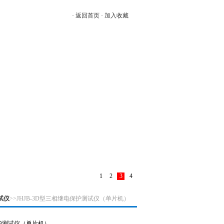
·
返回首页
·
加入收藏
线订单
|
联系我们
1
2
3
4
试仪
>>JHJB-3D型三相继电保护测试仪（单片机）
保护测试仪（单片机）