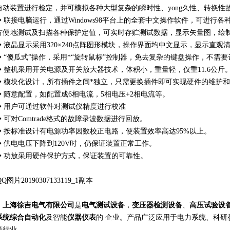
自动装置进行检定，并可模拟各种大型复杂的瞬时性、yong久性、转换性
 联接电脑运行，通过Windows98平台上的全套中文操作软件，可进行
方便地测试及扫描各种保护定值，可实时存贮测试数据，显示矢量图，绘
 液晶显示采用320×240点阵图形模块，操作界面均中文显示，显示直观
 “傻瓜式”操作，采用*“旋转鼠标”控制器，免去复杂的键盘操作，不需
 整机采用开关电源及开关放大器技术，体积小，重量轻，仅重11.6公斤
 模块化设计，所有插件之间*独立，只需更换插件即可实现硬件的维护
 随意配置，如配置成6相电流，5相电压+2相电流等。
 用户可通过软件对测试仪精度进行校准
 可对Comtrade格式的故障录波数据进行回放。
 按标准设计有电源功率因数校正电路，使装置效率高达95%以上。
 供电电压下降到120V时，仍保证装置正常工作。
 功放采用硬件保护方式，保证装置的可靠性。
上海徐吉电气有限公司
是
电气测试设备
，
变压器检测设备
、
高压试验设
系统综合自动化
及智能
仪器仪表
的 企业。产品广泛应用于电力系统、科研
等行业。