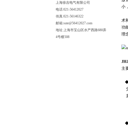
上海徐吉电气有限公司
小
电话:021-56412027
J
传真:021-56146322
术
邮箱:sute@56412027.com
功
地址:上海市宝山区水产西路680弄
理
4号楼508
J
主
◆
交
直
功
精
分
◆