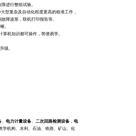
故障进行整组试验。
各种大型复杂及自动化程度更高的校准工作，
制故障波形，联机打印报告等。
清晰。
要计算机知识都可操作，简便易学。
。
和升级。
备
、
电力计量设备
、
二次回路检测设备
，
电
教学机构、水利、石油、铁路、矿山、化