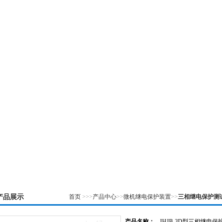
介绍
|
产品一览
|
公司新闻
|
企业荣誉
|
技术资料
|
在
产品展示
首页
>>>
产品中心
>>
微机继电保护装置
>>
三相继电保护测
产品名称：
JHJB-3D型三相继电