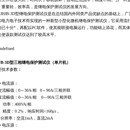
，重量轻，效率高，是继电保护测试仪的发展方向。
HJB-3D型继电保护测试仪是在总结国内外同类产品优缺点的基础上，
和电力电子技术而实现的一种新型小型化微机继电保护测试仪，它采用流行
能已十分*，再配以PC软件，使其能联接电脑运行，功能锦上添花，而其
念使该款测试仪达到了较高水平。
HJB-3D型三相继电保护测试仪（单片机）
要技术参数
：
 电流源：
流幅值：0～30A/相 0～90A/三相并联
流幅值：0—30A/相 0—90A/三相并联
率：400VA/相
度：0.2%，响应时间<160μs，
辨率：交流1mA，直流2mA
 电压源：