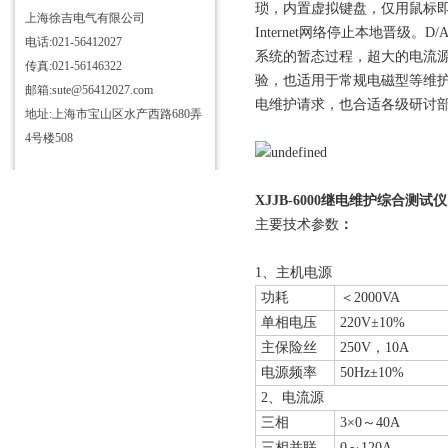
琐，内置虚拟键盘，仅用鼠标即
上海徐吉电气有限公司
Internet网络停止本地晋
电话:021-56412027
系统的暂态过程，超大的电流
传真:021-56146322
验，也适用于常规电磁型等维
邮箱:sute@56412027.com
电维护请求，也合适各级研讨
地址:上海市宝山区水产西路680弄
4号楼508
XJJB-6000继电维护综合测试仪
主要技术参数
：
1、主机电源
功耗
＜2000VA
单相电压
220V±10%
主保险丝
250V，10A
电源频率
50Hz±10%
2、电流源
三相
3×0～40A
三相并联
0～120A