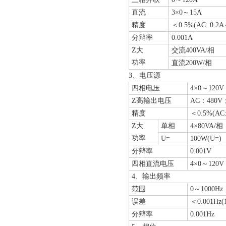
直流
3×0～15A
精度
＜0.5%(AC: 0.2
分辩率
0.001A
Z大
交流400VA/相
功率
直流200W/相
3、电压源
四相电压
4×0～120V
Z高输出电压
AC：480V
精度
＜0.5%(AC:
Z大
单相
4×80VA/相
功率
U=
100W(U=)
分辩率
0.001V
四相直流电压
4×0～120V
4、输出频率
范围
0～1000Hz
误差
＜0.001Hz(
分辩率
0.001Hz