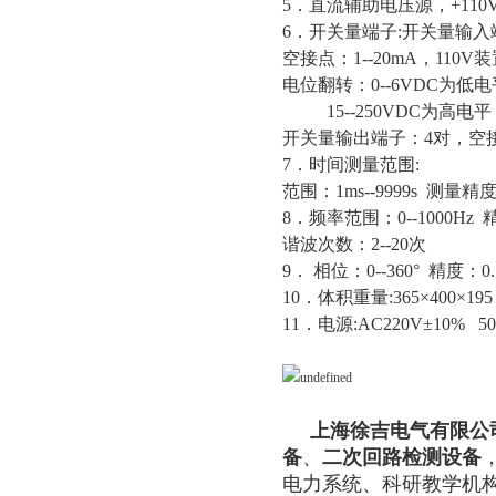
5．直流辅助电压源，+110V
6．开关量端子:开关量输入
空接点：1--20mA，110
电位翻转：0--6VDC为低电
15--250VDC为高电平
开关量输出端子：4对，空
7．时间测量范围:
范围：1ms--9999s 测量精
8．频率范围：0--1000Hz 精
谐波次数：2--20次
9． 相位：0--360° 精度：0.
10．体积重量:365×400×195 
11．电源:AC220V±10% 50
上海徐吉电气有限公
备
、
二次回路检测设备
电力系统、科研教学机