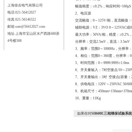
上海徐吉电气有限公司
幅值精度：≤0.2%，响应时间<160
电话:021-56412027
2、电压源
传真:021-56146322
交流幅值：0～125V/相，直流幅值：0
邮箱:sute@56412027.com
辅助电源：VZ：3VO 0～125VAC或0
地址:上海市宝山区水产西路680弄
最大功率：50VA/相，精度：≤0.2%，
4号楼508
分辨率：交流2.5mV，直流：3.5mV
3、频率：范围0～1000Hz，分辨率：0.00
4、相位：范围0～360度，分辨率：0.
5、时间范围：0～9999.999S±1.0ms
6、开关量输入：7对空接点/10～25
7、开关量输出：3对 空接点(容量：25
8、供电电压：120V～250VAC 50/60
9、机箱尺寸：450mm×150mm×370m
10、重量：11Kg
如果你对
SH600E三相继保试验系统