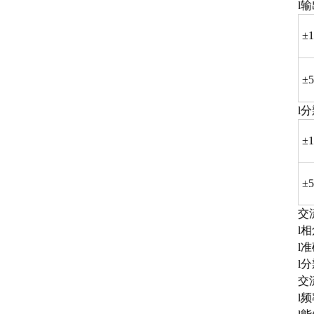
l
±
±
l
±
±
交
l相
l准
l分
交
l频