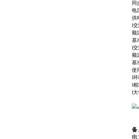
同
电
供
l
额定
基准
l
额定
基准
使
l
l
l大
上
备
电