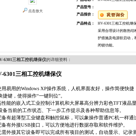
产品型号：
点击放大
产品报价：
产品特点：
HV-6301三相工控机
采用合理设计的散热结
护措施及电源软启动，
闭锁功能。
V-6301三相工控机继保仪
的详细资料：
V-6301三相工控机继保仪
.使用易用的Windows XP操作系统，人机界面友好，操作简便
快捷键，使得操作“一键到位”。
.高性能的嵌入式工业控制计算机和大屏幕高分辨力彩色TFT液晶
设备当前的工作状态、下一步工作提示及各种帮助信息等。
.配备有超薄型工业键盘和触控鼠标，可以象操作普通PC机一样
.配备有外接USB接口，可以方便地进行数据存取和软件维护。
.无需外接其它设备即可以完成所有项目的测试，自动显示、记录