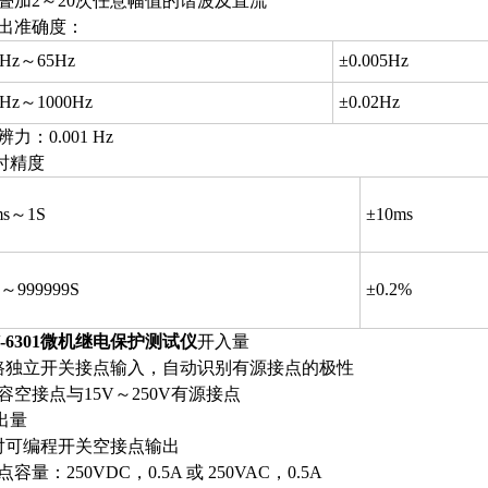
能叠加2～20次任意幅值的谐波及直流
输出准确度：
0Hz～65Hz
±0.005Hz
5Hz～1000Hz
±0.02Hz
辨力：0.001 Hz
时精度
ms～1S
±10ms
S～999999S
±0.2%
V-6301微机继电保护测试仪
开入量
8路独立开关接点输入，自动识别有源接点的极性
兼容空接点与15V～250V有源接点
出量
4对可编程开关空接点输出
点容量：250VDC，0.5A 或 250VAC，0.5A