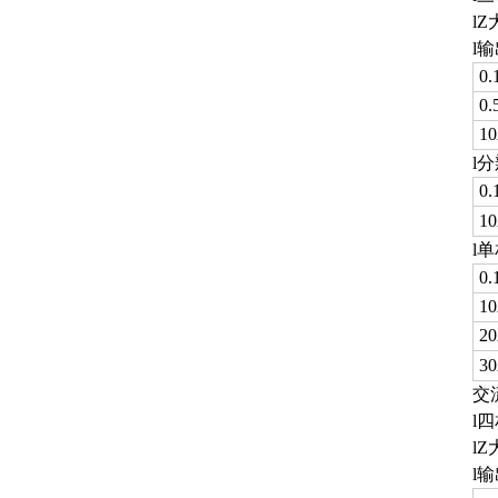
l
l
0
0
1
l
0
1
l
0
1
2
3
交
l
l
l