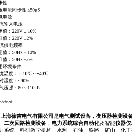
步性
压电流同步性 ≤50μS
电电源
交流输入电压
值：220V ± 10%
值：220V ±2%
交流供电频率：
值：50Hz ± 10%
值：50Hz ±2%
用环境条件
环境温度：－10℃～+40℃
相对湿度：≤90%
气压强：80～110kPa
海徐吉电气有限公司
是
电气测试设备
，
变压器检测设
、
二次回路检测设备
，
电力系统综合自动化
及智能
仪器仪
力系统、科研教学机构、水利、石油、铁路、矿山、化工