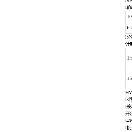
l
l
1
6
l分
计
1
1
H
l
l
开
l
l接