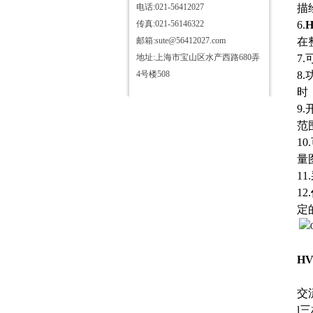
电话:021-56412027
描
传真:021-56146322
6.
H
邮箱:sute@56412027.com
在
地址:上海市宝山区水产西路680弄
7
4号楼508
8
时
9
范
1
量
1
12.
定
H
交
l