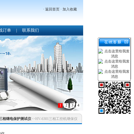
·
返回首页
·
加入收藏
线订单
|
联系我们
1
2
3
4
三相继电保护测试仪
>>HV-6301三相工控机继保仪
保仪