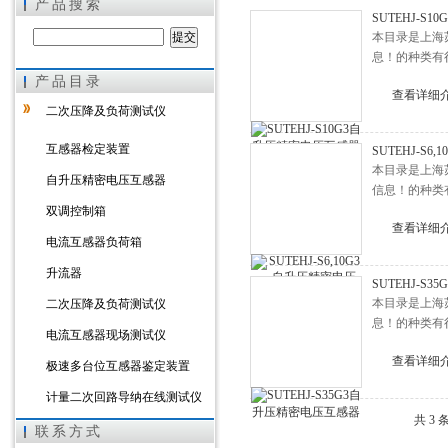
产品搜索
SUTEHJ-S
本目录是上海苏
息！的种类有
产品目录
上海徐吉电气有限公司
查看详细
二次压降及负荷测试仪
互感器检定装置
SUTEHJ-S
本目录是上海苏
自升压精密电压互感器
信息！的种类
双调控制箱
查看详细
电流互感器负荷箱
升流器
SUTEHJ-S
本目录是上海苏
二次压降及负荷测试仪
息！的种类有
电流互感器现场测试仪
查看详细
极速多台位互感器鉴定装置
计量二次回路导纳在线测试仪
共 3
带升流器精密电流互感器
联系方式