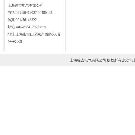
体积电阻率测定仪
上海徐吉电气有限公司
电话:021-56412027,56480492
水溶性酸测定仪
传真:021-56146322
绝缘油耐压测定仪
邮箱:sute@56412027.com
绝缘油介损全自动测定仪
地址:上海市宝山区水产西路680弄
气体进样瓶
4号楼508
换液器
石油产品酸值自动测定仪
上海徐吉电气有限公司 版权所有 总访问
油品颗粒计数仪
石油密度测定仪
环形压敏电阻测定仪
运动粘度测定仪
全自动振荡仪
全自动张力测定仪
全自动闪点测定仪
微量水分测定仪