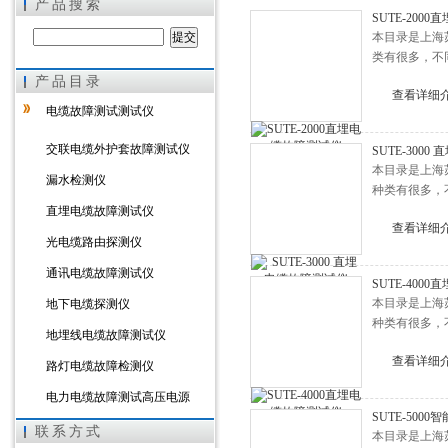
产品搜索
SUTE-200
本目录是上海
类有很多，不
产品目录
上海徐吉电气有限公司
查看详细
电缆故障测试测试仪
交联电缆外护套故障测试仪
SUTE-300
本目录是上海
漏水检测仪
种类有很多，
直埋电缆故障测试仪
查看详细
光电缆路由探测仪
通讯电缆故障测试仪
SUTE-400
本目录是上海
地下电缆探测仪
种类有很多，
地埋线电缆故障测试仪
查看详细
路灯电缆故障检测仪
电力电缆故障测试高压电源
SUTE-50
ST-2000电缆识别仪
联系方式
本目录是上海