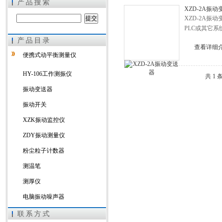
产品搜索
XZD-2A振动
XZD-2A振
PLC或其它
产品目录
上海徐吉电气有限公司
查看详细
便携式动平衡测量仪
HY-106工作测振仪
共 1
振动变送器
振动开关
XZK振动监控仪
ZDY振动测量仪
粉尘粒子计数器
测温笔
测厚仪
电脑振动噪声器
数显振动变送器
联系方式