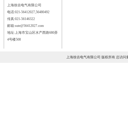
精密诊断仪
上海徐吉电气有限公司
电话:021-56412027,56480492
振动测量仪
传真:021-56146322
BT2000智能轴承测试仪
邮箱:sute@56412027.com
VM63A便携式数显测振仪
地址:上海市宝山区水产西路680弄
便携式动平衡测量仪
4号楼508
全部产品列表
上海徐吉电气有限公司 版权所有 总访问