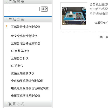
产品搜索
全自动互感器
全自动互感器
明的试验时间
产品目录
上海徐吉电气有限公司
查看详细
互感器特性综合测试仪
伏安变比极性测试仪
共 1
互感器综合特性测试仪
CT参数分析仪
互感器分析仪
CT分析仪
变频互感器测试仪
全自动互感器综合测试仪
电流电压互感器现场检定装置
电压互感器误差测试仪
全自动互感器测试仪
联系方式