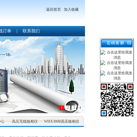
·
返回首页
·
加入收藏
线订单
|
联系我们
1
2
3
4
中心
>>>
高压无线核相仪
>>>
WHX300B高压核相仪