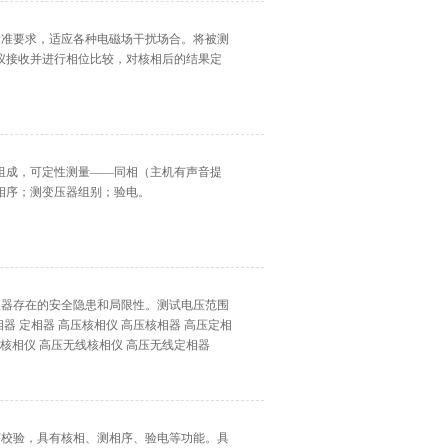
 ）标准要求，适应各种电磁场干扰场合。将被测
仪接收并进行相位比较，对核相后的结果定
器组成，可定性测量——同相（主机有声音提
相序；测变压器组别；验电。
规仪器存在的安全隐患和局限性。测试电压范围
 定相器 高压核相仪 高压核相器 高压定相
线核相仪 高压无线核相仪 高压无线定相器
相序校验，具有核相、测相序、验电等功能。具