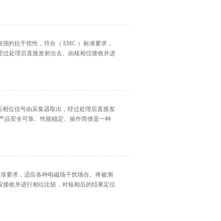
很强的抗干扰性，符合（ EMC ）标准要求，
经过处理后直接发射出去。由核相仪接收并进
电压相位信号由采集器取出，经过处理后直接发
本产品安全可靠、性能稳定、操作简便是一种
 ）标准要求，适应各种电磁场干扰场合。将被测
仪接收并进行相位比较，对核相后的结果定位