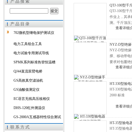
产品搜索
QTJ-100
QTJ-10
作业上，其承
测。千斤顶压
产品目录
上海徐吉电气有限公司
查看详细
702微机型继电保护测试仪
电力工具组合工具
NYZ-D型绝
NYZ-D型
电力试验专用测试导线
撑、移动带电
要求对包覆绝
SPMK系列标准热管恒温槽
查看详细
安全。
QJ44直流双臂电桥
GS高效真空滤油机
HT-330型
HT-330型
GS油酸值测定仪
2000 标准
EC语言无线高压核相仪
查看详细
DHS-120红外测温仪
GS-2000A互感器特性综合测试
HT-35型验
仪
HYBL氧化锌避雷器带电测试仪
联系方式
HT-35型验