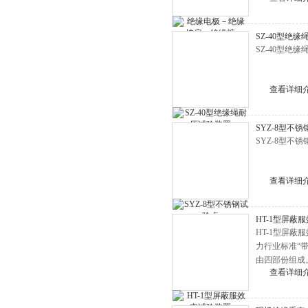
TE6510绝缘油微水测试仪
SZ-40型绝
TE1501数字式接地电阻测试仪
SZ-40型绝
TE1100避雷器放电计数器测试
棒
TE3720SF6气体微水测试仪
查看详细
TE2105直流电阻测试仪
TE－DCG数显大电流发生器
SYZ-8型不
SYZ-8型不锈钢
TE8130绝缘靴手套耐压试验装
置
TE-OAT油浸式试验变压器
查看详细
TE8673绝缘电阻测试仪
TE9100变压器综合试验台
HT-1型屏蔽
全部产品列表
HT-1型屏蔽
力行业标准“
由四部份组成
查看详细