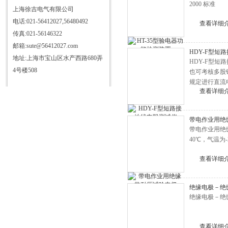
2000 标准
702微机型继电保护测试仪
上海徐吉电气有限公司
电话:021-56412027,56480492
GS变压器直流电阻测试仪
查看详细
传真:021-56146322
DC2000B高压开关综合特性测
邮箱:sute@56412027.com
HDY-F型短
试仪
GS发电机转子交流阻抗测试仪
地址:上海市宝山区水产西路680弄
HDY-F型
GS遥控型高压电缆刺扎器
4号楼508
也可考核多股
规定进行直流
DX7000异频全自动介质损耗测
查看详细
试仪
伸缩式绝缘操作杆
NYZ-D型绝缘手工工具试验装
带电作业用绝
带电作业用绝缘
置
HT-200KV/4mA高稳定直流高压
40℃，气温为-
发生器
SF6气体泄漏监控报警装置
查看详细
GKC-E型高压开关动特性测试
仪
GZZF系列直流高压发生器
绝缘电极－绝
CT变比极性伏安特性测试仪
绝缘电极－绝
TE7560蓄电池组恒流放电容量
测试仪
TE7600电缆故障测试仪
查看详细