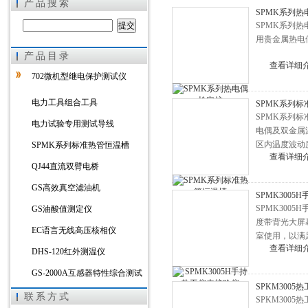
产品搜索
SPMK系列热
SPMK系列热
用贵金属热电偶
产品目录
上海徐吉电气有限公司
查看详细
702微机型继电保护测试仪
电力工具组合工具
SPMK系列
SPMK系列
电力试验专用测试导线
电偶及双金属温
区内温度波动度≤
SPMK系列标准热管恒温槽
查看详细
QJ44直流双臂电桥
GS高效真空滤油机
SPMK300
SPMK30
GS油酸值测定仪
度带背光大屏
EC语言无线高压核相仪
室使用，以满
查看详细
DHS-120红外测温仪
GS-2000A互感器特性综合测试
SPKM3005
仪
HYBL氧化锌避雷器带电测试仪
联系方式
SPKM30