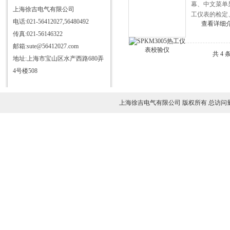
幕、中文菜单
702微机型继电保护测试仪
上海徐吉电气有限公司
工仪表的检定
电话:021-56412027,56480492
GS变压器直流电阻测试仪
查看详细
传真:021-56146322
DC2000B高压开关综合特性测
邮箱:sute@56412027.com
试仪
GS发电机转子交流阻抗测试仪
共 4
地址:上海市宝山区水产西路680弄
GS遥控型高压电缆刺扎器
4号楼508
DX7000异频全自动介质损耗测
试仪
伸缩式绝缘操作杆
上海徐吉电气有限公司 版权所有 总访问
NYZ-D型绝缘手工工具试验装
置
HT-200KV/4mA高稳定直流高压
发生器
SF6气体泄漏监控报警装置
GKC-E型高压开关动特性测试
仪
GZZF系列直流高压发生器
CT变比极性伏安特性测试仪
TE7560蓄电池组恒流放电容量
测试仪
TE7600电缆故障测试仪