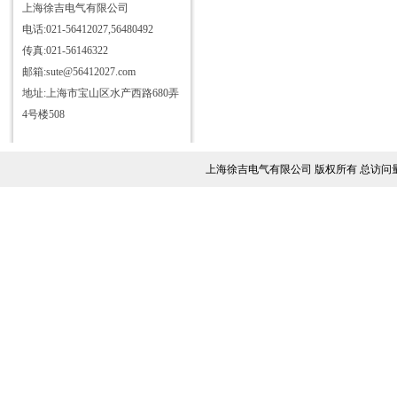
JYR-10S接地导通引下线测试仪
上海徐吉电气有限公司
电话:021-56412027,56480492
JYB-Ⅰ变比测试仪
传真:021-56146322
JYB-Ⅱ变比测试仪
邮箱:sute@56412027.com
JYH-100回路电阻测试仪
地址:上海市宝山区水产西路680弄
JY6000A全自动变频抗干扰介质
4号楼508
损耗测试仪
JYZ互感器综合特性测试仪
JYK-Ⅰ变压器有载分接开关参数
上海徐吉电气有限公司 版权所有 总访问
测试仪
JYK-Ⅱ型智能开关测试仪
JY3800变压器空负载特性测试
仪
JYR01A型直流电阻测试仪
DHV系列直流高压发生器
JYR40S型直流电阻测试仪
JY6820氧化锌避雷器测试仪
JVC-D真空度测试仪
JY6840线路参数测试仪