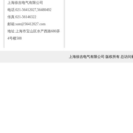
JYR-10S接地导通引下线测试仪
上海徐吉电气有限公司
电话:021-56412027,56480492
JYB-Ⅰ变比测试仪
传真:021-56146322
JYB-Ⅱ变比测试仪
邮箱:sute@56412027.com
JYH-100回路电阻测试仪
地址:上海市宝山区水产西路680弄
JY6000A全自动变频抗干扰介质
4号楼508
损耗测试仪
JYZ互感器综合特性测试仪
JYK-Ⅰ变压器有载分接开关参数
上海徐吉电气有限公司 版权所有 总访问
测试仪
JYK-Ⅱ型智能开关测试仪
JY3800变压器空负载特性测试
仪
JYR01A型直流电阻测试仪
DHV系列直流高压发生器
JYR40S型直流电阻测试仪
JY6820氧化锌避雷器测试仪
JVC-D真空度测试仪
JY6840线路参数测试仪