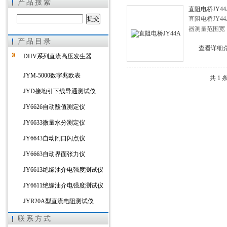
产品搜索
直阻电桥JY44
直阻电桥JY4
器测量范围宽，0
产品目录
上海徐吉电气有限公司
查看详细
DHV系列直流高压发生器
JYM-5000数字兆欧表
共 1
JYD接地引下线导通测试仪
JY6626自动酸值测定仪
JY6633微量水分测定仪
JY6643自动闭口闪点仪
JY6663自动界面张力仪
JY6613绝缘油介电强度测试仪
JY6611绝缘油介电强度测试仪
JYR20A型直流电阻测试仪
JYR-10D接地导通引下线测试仪
联系方式