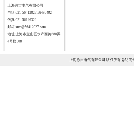
JYR-10S接地导通引下线测试仪
上海徐吉电气有限公司
电话:021-56412027,56480492
JYB-Ⅰ变比测试仪
传真:021-56146322
JYB-Ⅱ变比测试仪
邮箱:sute@56412027.com
JYH-100回路电阻测试仪
地址:上海市宝山区水产西路680弄
JY6000A全自动变频抗干扰介质
4号楼508
损耗测试仪
JYZ互感器综合特性测试仪
JYK-Ⅰ变压器有载分接开关参数
上海徐吉电气有限公司 版权所有 总访问
测试仪
JYK-Ⅱ型智能开关测试仪
JY3800变压器空负载特性测试
仪
JYR01A型直流电阻测试仪
DHV系列直流高压发生器
JYR40S型直流电阻测试仪
JY6820氧化锌避雷器测试仪
JVC-D真空度测试仪
JY6840线路参数测试仪