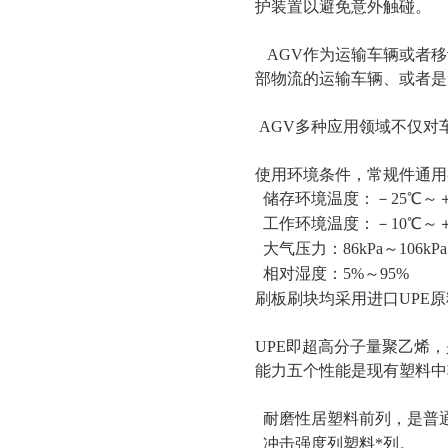
护装置以避免意外触碰。
HD3367变频串联谐振耐压试验
AGV作为运输车辆或者移
装置
HD3337大电流发生器
部物流的运输车辆、或者是
净油机
YD油浸式试验变压器
AGV多种应用领域不仅对
三倍频电源发生器
使用环境条件，常规件通用
交直流分压器
储存环境温度：－25℃～＋
超低频高压发生器
工作环境温度：－10℃～＋
电缆故障测试仪
大气压力：86kPa～106kP
相对湿度：5%～95%
高压开关机械特性测试仪
刷板刷块均采用进口UPE原
互感器测试仪
回路电阻测试仪
UPE即超高分子量聚乙烯
继电器测试仪
能力五个性能是现有塑料中
直流电阻测试仪
耐磨性居塑料前列，是普通
发电机端部泄漏测试仪
冲击强度列塑料*列。