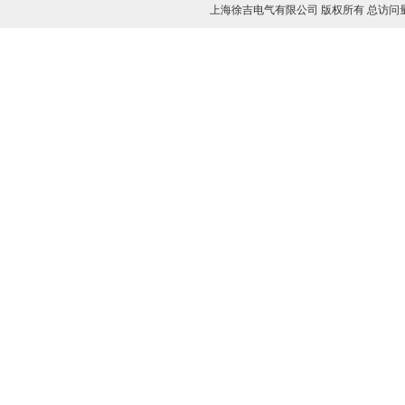
电导盐密度测试仪
上海徐吉电气有限公司 版权所有 总访问
微量水分测定仪
油闪点测试仪
SF6气体密度继电器校验仪
三相热继电器测试仪
安全工具器具力学性能测试机
高压核相器
免拆线电容电感测试仪
避雷器测试仪
氧化锌避雷器测试仪
氧化锌避雷器在线监测仪
氧化锌避雷器谐波分析仪
手持氧化锌避雷器仪器
无线氧化锌避雷器分析仪
雷电计数器动作测试仪