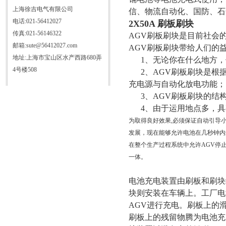
仪
三相电测量仪表校验装置
上海徐吉电气有限公司
信、物流自动化、国防、石
电话:021-56412027
HD3363三杯油耐压测试仪
2X50A 刷板刷块
传真:021-56146322
AGV刷板刷块是目前社会
HD3355抗干扰介质自动测试仪
邮箱:sute@56412027.com
AGV刷板刷块带给人们的
HD3340T接地导通电阻测试仪
地址:上海市宝山区水产西路680弄
1、无论你在什么地方，
HD3384高压开关机械特性测试
4号楼508
2、AGV刷板刷块是根
仪
充电源与自动化放电功能；
HD3315电容电感测试仪
3、AGV刷板刷块的结
HD3346手持式三相电能表现场
4、由于运用地点多，具
校验仪
HD3304型SF6气体定量检漏仪
为取得良好效果,必须保证自动引导小
HD3344C电流互感器现场校验
发展，现在能够允许电池在几秒钟内
在整个生产过程系统中允许AGV停
仪
直流发生器
一体。
HD6600微机继电保护测试仪
HD3324氧化锌避雷器带电测试
电池充电装置由刷板和刷块
块则安装在车辆上。工厂电
仪
HD3333无线高压核相仪
AGV进行充电。刷板上的
HD3319酸值全自动测定仪
刷板上的残留物腾为电池充电装
HD3312变压器变比组别测试仪