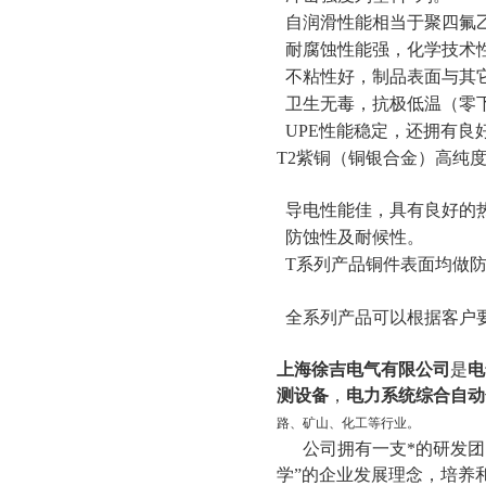
BLC-H氧化锌避雷器测试仪
自润滑性能相当于聚四氟
耐腐蚀性能强，化学技术
高压无线核相仪
不粘性好，制品表面与其
局放测试仪
卫生无毒，抗极低温（零下
绝缘靴手套耐压试验装置
UPE性能稳定，还拥有良
油介损测试仪
T2紫铜（铜银合金）高纯
直流高压发生器
导电性能佳，具有良好的
地网接地阻抗测试仪
防蚀性及耐候性。
变频串联谐振耐压试验装置
T系列产品铜件表面均做
避雷器放电计数器测试仪
全系列产品可以根据客户
绝缘油介电强度测试仪
接地电阻测试仪
上海徐吉电气有限公司
是
电
全自动变比测试仪
测设备
，
电力系统综合自动
变压器容量特性测试仪
路、矿山、化工等行业。
公司拥有一支*的研发团队
变压器有载分接开关测试仪
学”的企业发展理念，培养