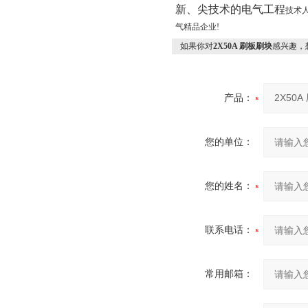
接地线成组测试仪
新、尖技术的电气工程
技术
绝缘电阻测试仪
气精品企业!
真空度测试仪
如果你对
2X50A 刷板刷块
感兴趣，
抗干扰精密介损仪
发电机转子交流阻抗测试仪
产品：
电缆识别仪
电缆安全试扎装置
您的单位：
直流系统接地故障测试仪
工频线路参数测试仪
您的姓名：
变压器绕组变形测试仪
变压器短路阻抗测试仪
联系电话：
精密露点仪
避雷器计数器测试仪
常用邮箱：
高空测试钳
蓄电池智能放电仪