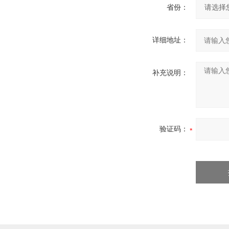
省份：
变压器空载负载损耗测试仪
电容电感测试仪
详细地址：
变压器综合测试台
高低压开关柜通电试验台
微机继电保护测试仪
补充说明：
三相钳形相位伏安表
双钳相位伏安表
接地引下线导通测量仪
验证码：
数字兆欧表
水内冷发电机绝缘测试仪
电能表校验仪
电能质量分析仪
二次降压及负荷在线测试仪
电压互感器校验仪