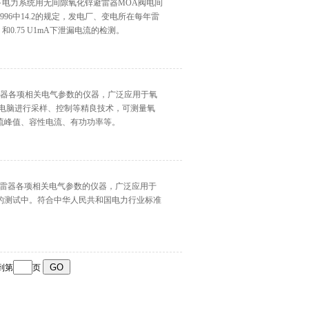
以下电力系统用无间隙氧化锌避雷器MOA阀电间
996中14.2的规定，发电厂、变电所在每年雷
0.75 U1mA下泄漏电流的检测。
雷器各项相关电气参数的仪器，广泛应用于氧
微电脑进行采样、控制等精良技术，可测量氧
流峰值、容性电流、有功功率等。
避雷器各项相关电气参数的仪器，广泛应用于
的测试中。符合中华人民共和国电力行业标准
转到第
页