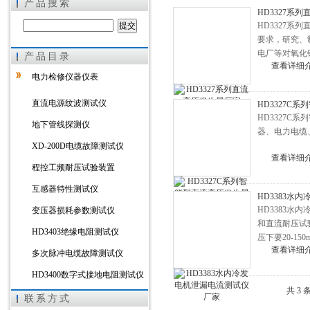
产品搜索
HD3327系
HD3327系
要求，研究、
电厂等对氧化
产品目录
上海徐吉电气有限公司
查看详细
直流高压发生
电力检修仪器仪表
直流电源纹波测试仪
HD3327C
HD3327
地下管线探测仪
器、电力电缆
XD-200D电缆故障测试仪
查看详细
程控工频耐压试验装置
互感器特性测试仪
HD3383水
HD3383
变压器损耗参数测试仪
和直流耐压试
HD3403绝缘电阻测试仪
压下要20-
查看详细
出电流一般都在
多次脉冲电缆故障测试仪
HD3400数字式接地电阻测试仪
共 3
HD3303A变压器直流电阻测试
联系方式