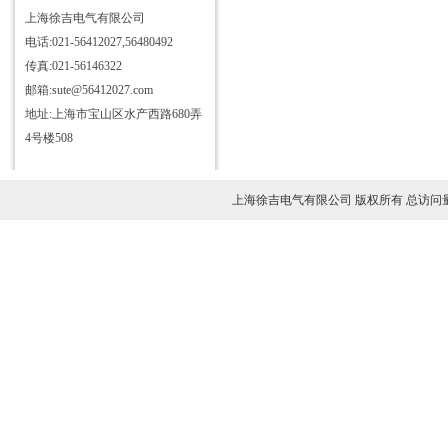
仪
三相电测量仪表校验装置
上海徐吉电气有限公司
电话:021-56412027,56480492
HD3363三杯油耐压测试仪
传真:021-56146322
HD3355抗干扰介质自动测试仪
邮箱:sute@56412027.com
HD3340T接地导通电阻测试仪
地址:上海市宝山区水产西路680弄
HD3384高压开关机械特性测试
4号楼508
仪
HD3315电容电感测试仪
HD3346手持式三相电能表现场
上海徐吉电气有限公司 版权所有 总访问
校验仪
HD3304型SF6气体定量检漏仪
HD3344C电流互感器现场校验
仪
直流发生器
HD6600微机继电保护测试仪
HD3324氧化锌避雷器带电测试
仪
HD3333无线高压核相仪
HD3319酸值全自动测定仪
HD3312变压器变比组别测试仪