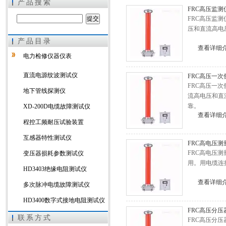
产品搜索
FRC高压监测
FRC高压监
压和直流高电
产品目录
上海徐吉电气有限公司
查看详细
电力检修仪器仪表
直流电源纹波测试仪
FRC高压一
FRC高压一
地下管线探测仪
流高电压和直
靠。
XD-200D电缆故障测试仪
查看详细
程控工频耐压试验装置
互感器特性测试仪
FRC高电压
FRC高电压
变压器损耗参数测试仪
用。用电缆连
HD3403绝缘电阻测试仪
查看详细
多次脉冲电缆故障测试仪
HD3400数字式接地电阻测试仪
FRC高压分压
HD3303A变压器直流电阻测试
联系方式
FRC高压分