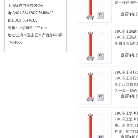
是一种通用型
仪
三相电测量仪表校验装置
上海徐吉电气有限公司
电话:021-56412027,56480492
HD3363三杯油耐压测试仪
查看详细
传真:021-56146322
HD3355抗干扰介质自动测试仪
邮箱:sute@56412027.com
FRC高压测试
HD3340T接地导通电阻测试仪
地址:上海市宝山区水产西路680弄
FRC高压测
HD3384高压开关机械特性测试
4号楼508
压和直流高电
仪
HD3315电容电感测试仪
查看详细
HD3346手持式三相电能表现场
校验仪
HD3304型SF6气体定量检漏仪
FRC高压分压
FRC高压分
HD3344C电流互感器现场校验
压分压器和低
仪
直流发生器
为一套完整的
查看详细
HD6600微机继电保护测试仪
HD3324氧化锌避雷器带电测试
FRC高压监测
仪
HD3333无线高压核相仪
FRC高压监
用。用电缆连
HD3319酸值全自动测定仪
构成，用电缆
HD3312变压器变比组别测试仪
查看详细