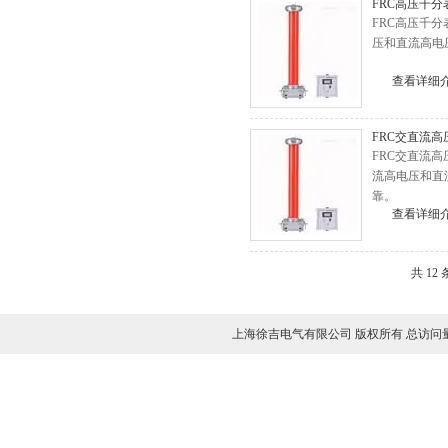
FRC高压千分
BLC-H氧化锌避雷器测试仪
FRC高压千
压和直流高电
高压无线核相仪
局放测试仪
查看详细
绝缘靴手套耐压试验装置
FRC交直流
油介损测试仪
FRC交直流
直流高压发生器
流高电压和直
靠。
地网接地阻抗测试仪
查看详细
变频串联谐振耐压试验装置
避雷器放电计数器测试仪
共 12
绝缘油介电强度测试仪
接地电阻测试仪
上海徐吉电气有限公司 版权所有 总访问
全自动变比测试仪
变压器容量特性测试仪
变压器有载分接开关测试仪