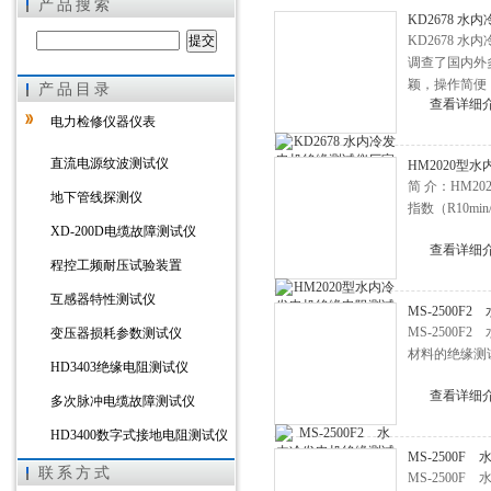
产品搜索
KD2678 
KD2678
调查了国内外
颖，操作简便
产品目录
上海徐吉电气有限公司
查看详细
能力强，能满
电力检修仪器仪表
直流电源纹波测试仪
HM2020型
简 介：HM2
地下管线探测仪
指数（R10m
XD-200D电缆故障测试仪
查看详细
程控工频耐压试验装置
互感器特性测试仪
MS-2500
MS-250
变压器损耗参数测试仪
材料的绝缘测
HD3403绝缘电阻测试仪
查看详细
多次脉冲电缆故障测试仪
HD3400数字式接地电阻测试仪
MS-2500
HD3303A变压器直流电阻测试
联系方式
MS-250