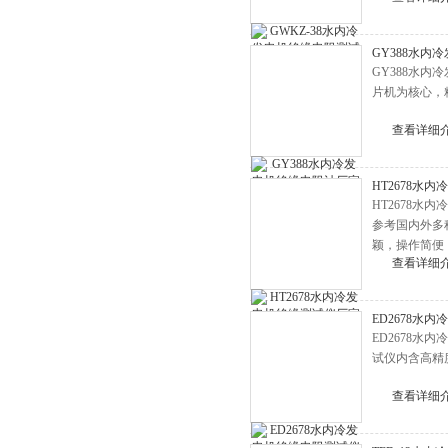
HD3367变频串联谐振耐压试验
GY388水内
装置
HD3337大电流发生器
GY388水
净油机
片机为核心，
YD油浸式试验变压器
查看详细
三倍频电源发生器
交直流分压器
HT2678水
HT2678
超低频高压发生器
参考国内外多
电缆故障测试仪
颖，操作简便
查看详细
干扰能力强，
高压开关机械特性测试仪
互感器测试仪
ED2678水
回路电阻测试仪
ED2678水
试仪内含高精
继电器测试仪
查看详细
直流电阻测试仪
发电机端部泄漏测试仪