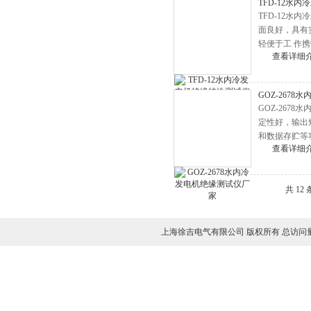
TFD-12水
BLC-H氧化锌避雷器测试仪
TFD-12
面良好，具有
高压无线核相仪
轻便于工 作
局放测试仪
查看详细
绝缘靴手套耐压试验装置
GOZ-267
油介损测试仪
GOZ-26
直流高压发生器
定性好，输出
和数据存贮等
地网接地阻抗测试仪
查看详细
变频串联谐振耐压试验装置
避雷器放电计数器测试仪
共 12
绝缘油介电强度测试仪
接地电阻测试仪
上海徐吉电气有限公司 版权所有 总访问
全自动变比测试仪
变压器容量特性测试仪
变压器有载分接开关测试仪