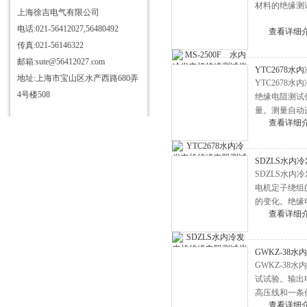
材料的绝缘测
仪
三相电测量仪表校验装置
上海徐吉电气有限公司
电话:021-56412027,56480492
HD3363三杯油耐压测试仪
查看详细
传真:021-56146322
HD3355抗干扰介质自动测试仪
邮箱:sute@56412027.com
YTC2678
HD3340T接地导通电阻测试仪
地址:上海市宝山区水产西路680弄
YTC2678
HD3384高压开关机械特性测试
4号楼508
绝缘电阻测试
量。测量自动
仪
HD3315电容电感测试仪
查看详细
HD3346手持式三相电能表现场
校验仪
HD3304型SF6气体定量检漏仪
SDZLS水内
SDZLS水
HD3344C电流互感器现场校验
电机定子绕组
仪
直流发生器
的变化。绝缘
查看详细
20mA，输出
HD6600微机继电保护测试仪
HD3324氧化锌避雷器带电测试
GWKZ-38
仪
HD3333无线高压核相仪
GWKZ-3
试试验。输出
HD3319酸值全自动测定仪
高压线和一条
HD3312变压器变比组别测试仪
查看详细