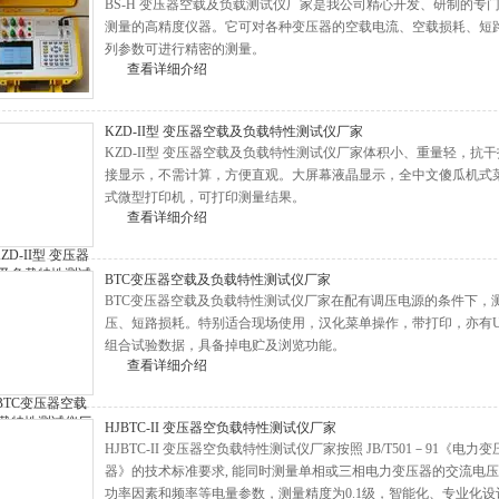
BS-H 变压器空载及负载测试仪厂家是我公司精心开发、研制的
测量的高精度仪器。它可对各种变压器的空载电流、空载损耗、短
列参数可进行精密的测量。
查看详细介绍
KZD-II型 变压器空载及负载特性测试仪厂家
KZD-II型 变压器空载及负载特性测试仪厂家体积小、重量轻，
接显示，不需计算，方便直观。大屏幕液晶显示，全中文傻瓜机式
式微型打印机，可打印测量结果。
查看详细介绍
BTC变压器空载及负载特性测试仪厂家
BTC变压器空载及负载特性测试仪厂家在配有调压电源的条件下，
压、短路损耗。特别适合现场使用，汉化菜单操作，带打印，亦有US
组合试验数据，具备掉电贮及浏览功能。
查看详细介绍
HJBTC-II 变压器空负载特性测试仪厂家
HJBTC-II 变压器空负载特性测试仪厂家按照 JB/T501－91《电
器》的技术标准要求, 能同时测量单相或三相电力变压器的交流电
功率因素和频率等电量参数，测量精度为0.1级，智能化、专业化