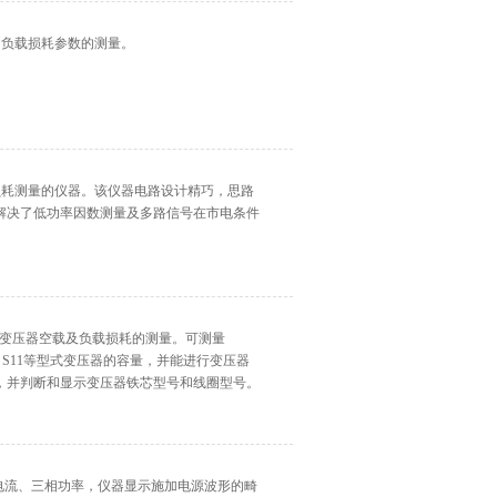
和负载损耗参数的测量。
路损耗测量的仪器。该仪器电路设计精巧，思路
解决了低功率因数测量及多路信号在市电条件
量、变压器空载及负载损耗的测量。可测量
S9、S11等型式变压器的容量，并能进行变压器
，并判断和显示变压器铁芯型号和线圈型号。
相电流、三相功率，仪器显示施加电源波形的畸