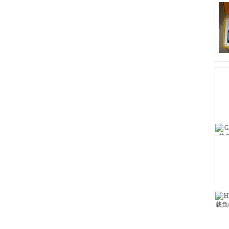
电容电感测试仪
变压器综合测试台
高低压开关柜通电试验台
微机继电保护测试仪
三相钳形相位伏安表
双钳相位伏安表
接地引下线导通测量仪
数字兆欧表
水内冷发电机绝缘测试仪
电能表校验仪
电能质量分析仪
二次降压及负荷在线测试仪
电压互感器校验仪
电导盐密度测试仪