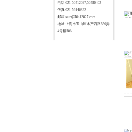
电话:021-56412027,56480492
HD3363三杯油耐压测试仪
传真:021-56146322
HD3355抗干扰介质自动测试仪
邮箱:sute@56412027.com
HD3340T接地导通电阻测试仪
地址:上海市宝山区水产西路680弄
HD3384高压开关机械特性测试
4号楼508
仪
HD3315电容电感测试仪
HD3346手持式三相电能表现场
校验仪
HD3304型SF6气体定量检漏仪
HD3344C电流互感器现场校验
仪
直流发生器
HD6600微机继电保护测试仪
HD3324氧化锌避雷器带电测试
仪
HD3333无线高压核相仪
HD3319酸值全自动测定仪
HD3312变压器变比组别测试仪
HD3367变频串联谐振耐压试验