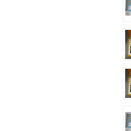
高压无线核相仪
局放测试仪
绝缘靴手套耐压试验装置
油介损测试仪
直流高压发生器
地网接地阻抗测试仪
变频串联谐振耐压试验装置
避雷器放电计数器测试仪
绝缘油介电强度测试仪
接地电阻测试仪
全自动变比测试仪
变压器容量特性测试仪
变压器有载分接开关测试仪
接地线成组测试仪
绝缘电阻测试仪