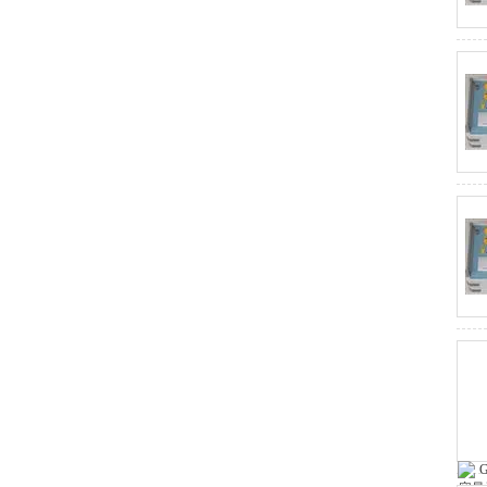
真空度测试仪
抗干扰精密介损仪
发电机转子交流阻抗测试仪
电缆识别仪
电缆安全试扎装置
直流系统接地故障测试仪
工频线路参数测试仪
变压器绕组变形测试仪
变压器短路阻抗测试仪
精密露点仪
避雷器计数器测试仪
高空测试钳
蓄电池智能放电仪
变压器空载负载损耗测试仪