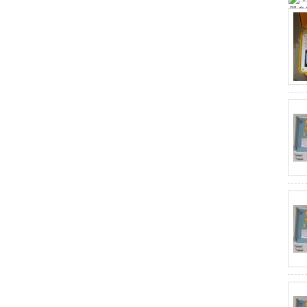
装置
HD3337大电流发生器
净油机
YD油浸式试验变压器
三倍频电源发生器
交直流分压器
超低频高压发生器
电缆故障测试仪
高压开关机械特性测试仪
互感器测试仪
回路电阻测试仪
继电器测试仪
直流电阻测试仪
发电机端部泄漏测试仪
BLC-H氧化锌避雷器测试仪