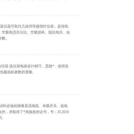
术，该仪器可取代几块同等级指针仪表，是传统
、空载电流百分比、空载损耗、阻抗电压、短
参数。
的仪器.该仪器电路设计精巧，思路*，使得其
、负载损耗参数的测量。
、预试时必做的测量直流电阻、有载开关、低电
，并取得了*局颁发的证书，号：ZL2010
书。