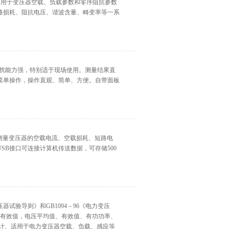
专门用于变压器空载、负载参数和零序阻抗参数
路损耗、阻抗电压、谐波含量、畸变率等一系
抗干扰能力强，特别适于现场使用。测量结果直
菜单操作，操作直观、简单、方便。自带面板
测量变压器的空载电流、空载损耗、短路电
B接口可连接计算机传送数据，可存储500
力变压器试验导则》和GB1094－96《电力变压
压有效值，电压平均值、有效值、有功功率、
设计、适用于电力变压器空载、负载、感应等