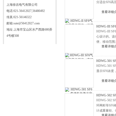
分适合SF6
仪
三相电测量仪表校验装置
上海徐吉电气有限公司
电话:021-56412027,56480492
HD3363三杯油耐压测试仪
查看详细
传真:021-56146322
HD3355抗干扰介质自动测试仪
邮箱:sute@56412027.com
HDWG-III
HD3340T接地导通电阻测试仪
地址:上海市宝山区水产西路680弄
HDWG-II
HD3384高压开关机械特性测试
4号楼508
心设计的。该
便、移动范围
仪
HD3315电容电感测试仪
查看详细
部门，安装检
HD3346手持式三相电能表现场
校验仪
HD3304型SF6气体定量检漏仪
HDWG-50
HDWG-5
HD3344C电流互感器现场校验
显示SF6浓
仪
直流发生器
查看详细
HD6600微机继电保护测试仪
HD3324氧化锌避雷器带电测试
HDWG-50
仪
HD3333无线高压核相仪
HDWG-50
环网柜等SF
HD3319酸值全自动测定仪
计成重量轻、
HD3312变压器变比组别测试仪
查看详细
SF6定量检