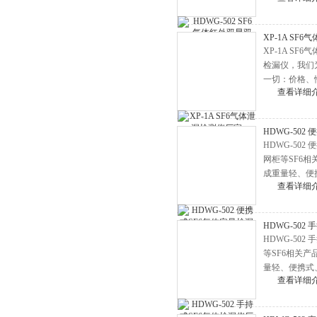
HD3367变频串联谐振耐压试验
XP-1A SF
装置
HD3337大电流发生器
XP-1A S
净油机
检漏仪，我们
一切：价格、
YD油浸式试验变压器
查看详细
三倍频电源发生器
交直流分压器
HDWG-502
HDWG-50
超低频高压发生器
网柜等SF6
电缆故障测试仪
成重量轻、便
查看详细
SF6定量检漏
高压开关机械特性测试仪
互感器测试仪
HDWG-502
回路电阻测试仪
HDWG-50
等SF6相关
继电器测试仪
量轻、便携式
查看详细
量检漏仪采用
直流电阻测试仪
发电机端部泄漏测试仪