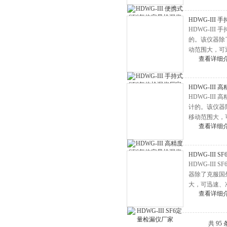
变压器空载负载损耗测试仪
HDWG-III
电容电感测试仪
HDWG-II
的。该仪器除
变压器综合测试台
动范围大，可
高低压开关柜通电试验台
查看详细
安装检修单位
微机继电保护测试仪
三相钳形相位伏安表
HDWG-III
HDWG-II
双钳相位伏安表
计的。该仪器
移动范围大，
接地引下线导通测量仪
查看详细
门，安装检修
数字兆欧表
水内冷发电机绝缘测试仪
HDWG-III
HDWG-II
电能表校验仪
器除了克服国
电能质量分析仪
大，可迅速、
查看详细
修单位和电力
二次降压及负荷在线测试仪
电压互感器校验仪
共 95