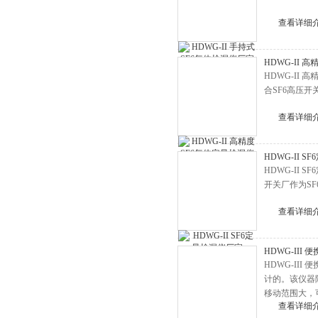
接地线成组测试仪
绝缘电阻测试仪
查看详细
真空度测试仪
HDWG-II 
抗干扰精密介损仪
HDWG-I
发电机转子交流阻抗测试仪
合SF6高压
电缆识别仪
查看详细
电缆安全试扎装置
直流系统接地故障测试仪
HDWG-II 
HDWG-II
工频线路参数测试仪
开关厂作为S
变压器绕组变形测试仪
查看详细
变压器短路阻抗测试仪
精密露点仪
HDWG-III
避雷器计数器测试仪
HDWG-II
计的。该仪器
高空测试钳
移动范围大，
查看详细
门，安装检修
蓄电池智能放电仪