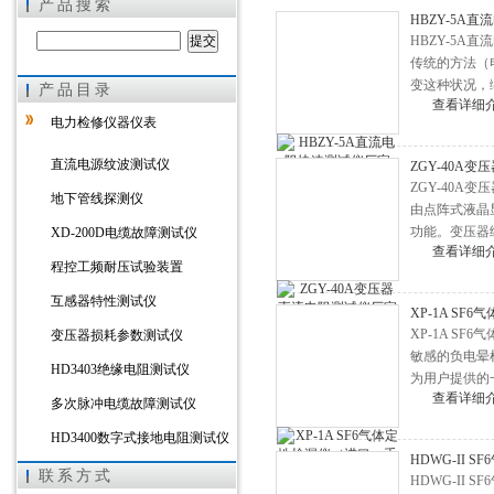
产品搜索
HBZY-5A
HBZY-5
传统的方法（
变这种状况，
产品目录
上海徐吉电气有限公司
查看详细
仪）。
电力检修仪器仪表
直流电源纹波测试仪
ZGY-40A
ZGY-40
地下管线探测仪
由点阵式液晶
功能。变压器
XD-200D电缆故障测试仪
查看详细
程控工频耐压试验装置
互感器特性测试仪
XP-1A S
XP-1A S
变压器损耗参数测试仪
敏感的负电晕
HD3403绝缘电阻测试仪
为用户提供的
查看详细
多次脉冲电缆故障测试仪
HD3400数字式接地电阻测试仪
HDWG-II
HD3303A变压器直流电阻测试
联系方式
HDWG-I