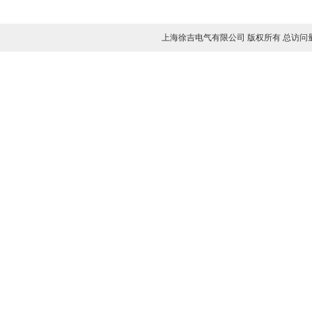
电导盐密度测试仪
微量水分测定仪
上海徐吉电气有限公司 版权所有 总访问
油闪点测试仪
SF6气体密度继电器校验仪
三相热继电器测试仪
安全工具器具力学性能测试机
高压核相器
免拆线电容电感测试仪
避雷器测试仪
氧化锌避雷器测试仪
氧化锌避雷器在线监测仪
氧化锌避雷器谐波分析仪
手持氧化锌避雷器仪器
无线氧化锌避雷器分析仪
雷电计数器动作测试仪