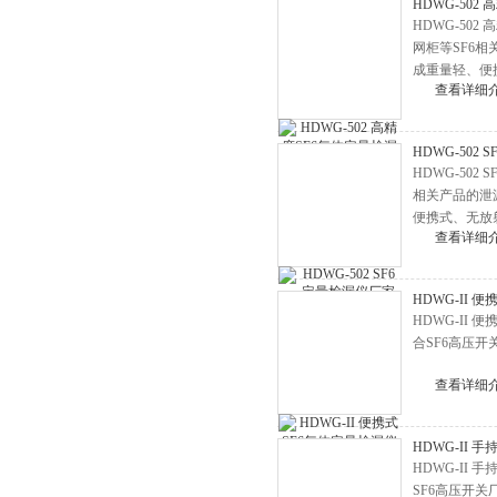
HDWG-502
BLC-H氧化锌避雷器测试仪
HDWG-50
网柜等SF6
高压无线核相仪
成重量轻、便
局放测试仪
查看详细
SF6定量检漏
绝缘靴手套耐压试验装置
HDWG-502
油介损测试仪
HDWG-50
直流高压发生器
相关产品的泄
便携式、无放
地网接地阻抗测试仪
查看详细
示，实时显示
变频串联谐振耐压试验装置
避雷器放电计数器测试仪
HDWG-II 
HDWG-I
绝缘油介电强度测试仪
合SF6高压
接地电阻测试仪
查看详细
全自动变比测试仪
变压器容量特性测试仪
HDWG-II 
变压器有载分接开关测试仪
HDWG-I
SF6高压开