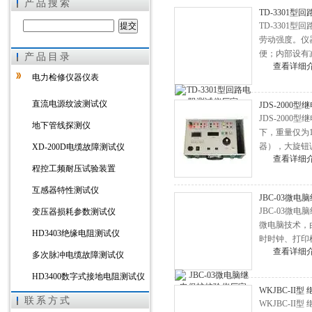
产品搜索
TD-3301
TD-330
劳动强度。仪
便；内部设有
产品目录
上海徐吉电气有限公司
查看详细
电力检修仪器仪表
直流电源纹波测试仪
JDS-2000
JDS-200
地下管线探测仪
下，重量仅为
器），大旋钮
XD-200D电缆故障测试仪
查看详细
程控工频耐压试验装置
互感器特性测试仪
JBC-03微
JBC-03
变压器损耗参数测试仪
微电脑技术，
HD3403绝缘电阻测试仪
时时钟、打印
查看详细
点，是校验继
多次脉冲电缆故障测试仪
HD3400数字式接地电阻测试仪
WKJBC-II
HD3303A变压器直流电阻测试
联系方式
WKJBC-