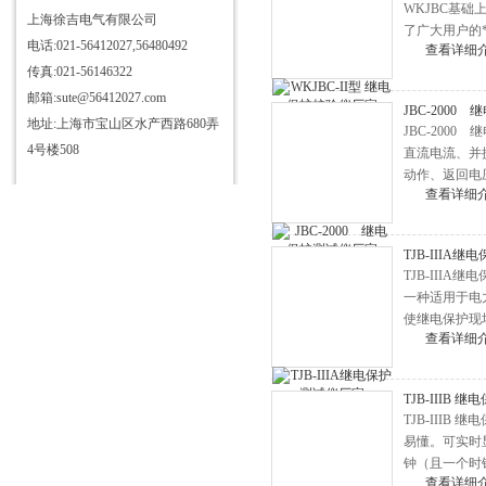
WKJBC基
仪
三相电测量仪表校验装置
上海徐吉电气有限公司
了广大用户的
电话:021-56412027,56480492
HD3363三杯油耐压测试仪
查看详细
传真:021-56146322
HD3355抗干扰介质自动测试仪
邮箱:sute@56412027.com
JBC-2000
HD3340T接地导通电阻测试仪
地址:上海市宝山区水产西路680弄
JBC-20
HD3384高压开关机械特性测试
4号楼508
直流电流、并
动作、返回电
仪
HD3315电容电感测试仪
查看详细
HD3346手持式三相电能表现场
校验仪
HD3304型SF6气体定量检漏仪
TJB-IIIA
TJB-II
HD3344C电流互感器现场校验
一种适用于电
仪
直流发生器
使继电保护现
查看详细
HD6600微机继电保护测试仪
HD3324氧化锌避雷器带电测试
TJB-IIIB
仪
HD3333无线高压核相仪
TJB-II
易懂。可实时
HD3319酸值全自动测定仪
钟（且一个时
HD3312变压器变比组别测试仪
查看详细