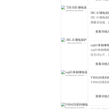
HD3367变频串联谐振耐压试验
JBC-II 继
装置
HD3337大电流发生器
JBC-II 
净油机
测量启动值、
YD油浸式试验变压器
查看详细
三倍频电源发生器
交直流分压器
xuji01单相
xuji01
超低频高压发生器
仅为18公斤
电缆故障测试仪
查看详细
高压开关机械特性测试仪
互感器测试仪
YM942B系
回路电阻测试仪
YM942B系
继电器测试仪
查看详细
直流电阻测试仪
发电机端部泄漏测试仪