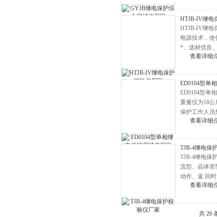
变压器空载负载损耗测试仪
HTJB-IV
电容电感测试仪
HTJB-I
电源技术，使
变压器综合测试台
*、选材优良
高低压开关柜通电试验台
查看详细
微机继电保护测试仪
三相钳形相位伏安表
ED0104型
ED0104
双钳相位伏安表
重量仅为18
保护工作人员
接地引下线导通测量仪
查看详细
数字兆欧表
水内冷发电机绝缘测试仪
TJB-4继电
TJB-4继
电能表校验仪
流型、晶体管
电能质量分析仪
动作、返 回
查看详细
二次降压及负荷在线测试仪
电压互感器校验仪
共 26