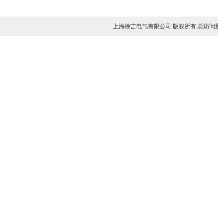
电导盐密度测试仪
微量水分测定仪
上海徐吉电气有限公司 版权所有 总访问
油闪点测试仪
SF6气体密度继电器校验仪
三相热继电器测试仪
安全工具器具力学性能测试机
高压核相器
免拆线电容电感测试仪
避雷器测试仪
氧化锌避雷器测试仪
氧化锌避雷器在线监测仪
氧化锌避雷器谐波分析仪
手持氧化锌避雷器仪器
无线氧化锌避雷器分析仪
雷电计数器动作测试仪