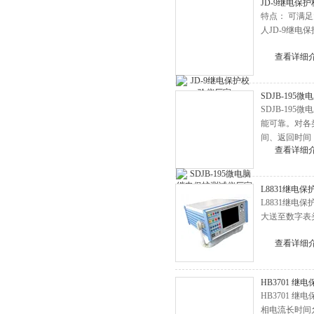
JD-9继电保
BLC-H氧化锌避雷器测试仪
特点： 可满
人JD-9继电
高压无线核相仪
局放测试仪
查看详细
绝缘靴手套耐压试验装置
SDJB-19
油介损测试仪
SDJB-1
直流高压发生器
能可靠。对各
间、返回时间
地网接地阻抗测试仪
查看详细
变频串联谐振耐压试验装置
避雷器放电计数器测试仪
L8831继电
L8831继
绝缘油介电强度测试仪
大送至数字表头
接地电阻测试仪
查看详细
全自动变比测试仪
变压器容量特性测试仪
HB3701 继
变压器有载分接开关测试仪
HB3701 继
相电流长时间允