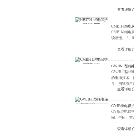
接地线成组测试仪
绝缘电阻测试仪
查看详细
真空度测试仪
CMBH-I继
抗干扰精密介损仪
CMBH-I
发电机转子交流阻抗测试仪
读易懂。 3
电缆识别仪
查看详细
电缆安全试扎装置
直流系统接地故障测试仪
GWJB-II
GWJB-I
工频线路参数测试仪
的电源技术，
变压器绕组变形测试仪
良、测试项目
查看详细
变压器短路阻抗测试仪
精密露点仪
GYJB继电
避雷器计数器测试仪
GYJB继电
间、中间、重
高空测试钳
查看详细
蓄电池智能放电仪