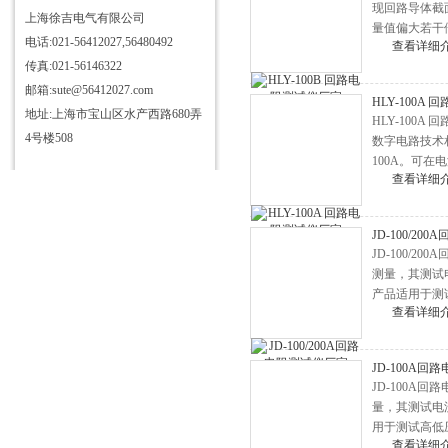
现回路导体截
仪
三相电测量仪表校验装置
上海徐吉电气有限公司
量值偏大若干
电话:021-56412027,56480492
HD3363三杯油耐压测试仪
查看详细
传真:021-56146322
HD3355抗干扰介质自动测试仪
邮箱:sute@56412027.com
HLY-100A
HD3340T接地导通电阻测试仪
地址:上海市宝山区水产西路680弄
HLY-100
HD3384高压开关机械特性测试
4号楼508
数字电路技术
100A。可
仪
HD3315电容电感测试仪
查看详细
力、供电部门
HD3346手持式三相电能表现场
校验仪
HD3304型SF6气体定量检漏仪
JD-100/2
JD-100/
HD3344C电流互感器现场校验
测量，其测试
仪
直流发生器
产品适用于测
查看详细
HD6600微机继电保护测试仪
HD3324氧化锌避雷器带电测试
JD-100A
仪
HD3333无线高压核相仪
JD-100
量，其测试电
HD3319酸值全自动测定仪
用于测试高低
HD3312变压器变比组别测试仪
查看详细