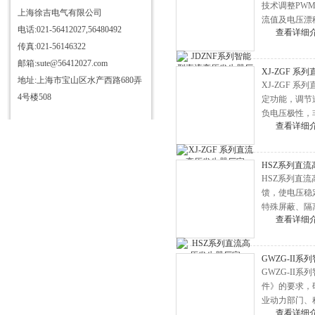
技术调整PW
仪
三相电测量仪表校验装置
上海徐吉电气有限公司
流值及电压漂
电话:021-56412027,56480492
HD3363三杯油耐压测试仪
查看详细
传真:021-56146322
HD3355抗干扰介质自动测试仪
邮箱:sute@56412027.com
XJ-ZGF 
HD3340T接地导通电阻测试仪
地址:上海市宝山区水产西路680弄
XJ-ZGF 
HD3384高压开关机械特性测试
4号楼508
定功能，调节
负电压极性，
仪
HD3315电容电感测试仪
查看详细
到安全的保护
HD3346手持式三相电能表现场
校验仪
HD3304型SF6气体定量检漏仪
HSZ系列直
HSZ系列直
HD3344C电流互感器现场校验
馈，使电压稳
仪
直流发生器
特殊屏蔽、隔
查看详细
HD6600微机继电保护测试仪
HD3324氧化锌避雷器带电测试
GWZG-II
仪
HD3333无线高压核相仪
GWZG-II
件》的要求，
HD3319酸值全自动测定仪
业动力部门、
HD3312变压器变比组别测试仪
查看详细
关等设备进行