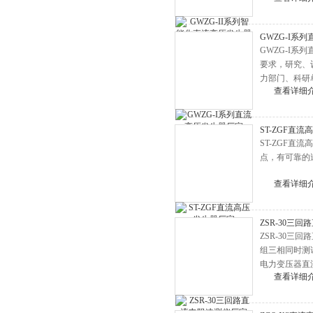
HD3367变频串联谐振耐压试验
GWZG-I系
装置
HD3337大电流发生器
GWZG-I系
净油机
要求，研究、
力部门、科研
YD油浸式试验变压器
查看详细
设备进行直流
三倍频电源发生器
交直流分压器
ST-ZGF直
ST-ZGF
超低频高压发生器
点，有可靠的
电缆故障测试仪
查看详细
高压开关机械特性测试仪
互感器测试仪
ZSR-30三
回路电阻测试仪
ZSR-30
组三相同时测
继电器测试仪
电力变压器直
查看详细
直流电阻测试仪
发电机端部泄漏测试仪