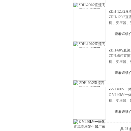
变压器空载负载损耗测试仪
ZDH-120/
电容电感测试仪
ZDH-12
机、变压器、
变压器综合测试台
高低压开关柜通电试验台
查看详细
微机继电保护测试仪
三相钳形相位伏安表
ZDH-60/2
ZDH-60
双钳相位伏安表
机、变压器、
接地引下线导通测量仪
查看详细
数字兆欧表
水内冷发电机绝缘测试仪
Z-VI 40k
Z-VI 4
电能表校验仪
机、变压器、
电能质量分析仪
查看详细
二次降压及负荷在线测试仪
电压互感器校验仪
共 25