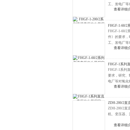
接地线成组测试仪
工、发电厂等
绝缘电阻测试仪
查看详细
真空度测试仪
FHGF-1-6
抗干扰精密介损仪
FHGF-1-
发电机转子交流阻抗测试仪
件》的要求，
工、发电厂等
电缆识别仪
查看详细
电缆安全试扎装置
直流系统接地故障测试仪
FHGF-1系
FHGF-1系
工频线路参数测试仪
要求，研究、
变压器绕组变形测试仪
电厂等对氧化
查看详细
变压器短路阻抗测试仪
精密露点仪
ZDH-200/
避雷器计数器测试仪
ZDH-20
机、变压器、
高空测试钳
查看详细
蓄电池智能放电仪