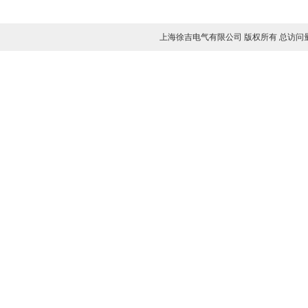
电导盐密度测试仪
微量水分测定仪
上海徐吉电气有限公司 版权所有 总访问
油闪点测试仪
SF6气体密度继电器校验仪
三相热继电器测试仪
安全工具器具力学性能测试机
高压核相器
免拆线电容电感测试仪
避雷器测试仪
氧化锌避雷器测试仪
氧化锌避雷器在线监测仪
氧化锌避雷器谐波分析仪
手持氧化锌避雷器仪器
无线氧化锌避雷器分析仪
雷电计数器动作测试仪