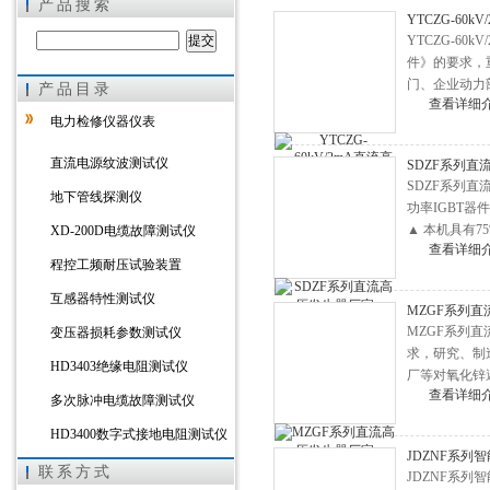
产品搜索
YTCZG-60
YTCZG-6
件》的要求，重
门、企业动力
产品目录
上海徐吉电气有限公司
查看详细
验。
电力检修仪器仪表
直流电源纹波测试仪
SDZF系列直
SDZF系列
地下管线探测仪
功率IGBT器
▲ 本机具有
XD-200D电缆故障测试仪
查看详细
程控工频耐压试验装置
互感器特性测试仪
MZGF系列
MZGF系列直
变压器损耗参数测试仪
求，研究、制
HD3403绝缘电阻测试仪
厂等对氧化锌
查看详细
多次脉冲电缆故障测试仪
HD3400数字式接地电阻测试仪
JDZNF系列
HD3303A变压器直流电阻测试
联系方式
JDZNF系列