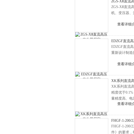
ZGS-XⅡ直
BLC-H氧化锌避雷器测试仪
ZGS-XⅡ
机、变压器、
高压无线核相仪
局放测试仪
查看详细
绝缘靴手套耐压试验装置
EDZGF直流
油介损测试仪
EDZGF直流
直流高压发生器
重新设计制造
地网接地阻抗测试仪
查看详细
变频串联谐振耐压试验装置
避雷器放电计数器测试仪
XK系列直流
XK系列直流
绝缘油介电强度测试仪
精度优于0.
接地电阻测试仪
量精度高、电压
查看详细
于0.5%。
全自动变比测试仪
变压器容量特性测试仪
FHGF-1-2
变压器有载分接开关测试仪
FHGF-1-
件》的要求，