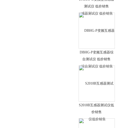
电缆故障测试测试仪
测试仪 低价销售
矿用杂散电流测定仪
耐电压测试仪
三倍频发生器
大电流发生器
三相移相器
DBHG-P变频互感器综
绝缘油介损全自动测定仪
合测试仪 低价销售
高压相序器
SF6气体检漏仪
DS-702C电枢检验仪
绝缘垫
匝间绝缘冲击耐压试验仪
S2018B互感器测试仪低
价销售
智能电导盐密测试仪
绝缘子测试仪