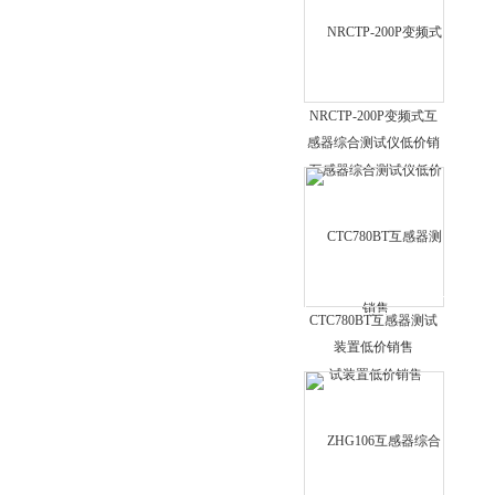
电力变压器绕组测试仪
漏电保护测试仪
蓄电池放电测试仪
电容电感测试仪
NRCTP-200P变频式互
感器综合测试仪低价销
户表接线测试仪
售
钳形接地电阻测试仪
双钳多功能接地电阻测试仪
电机故障诊断仪
高压验电器
高绝缘电阻测量仪
CTC780BT互感器测试
装置低价销售
电力变压器互感器消磁仪
变频接地特性测量系统
电流互感器二次回路负载测试仪
程控交直流耐压测试仪
高压开关动特性测试仪