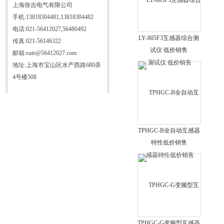
电力安全工器具力学性能试验机
上海徐吉电气有限公司
手机:13818304481,13818304482
高压测试仪
电话:021-56412027,56480492
绝缘油介电强度测试仪
LY-805F3互感器综合测
传真:021-56146322
氧化锌避雷器测试仪
试仪 低价销售
邮箱:sute@56412027.com
全自动变比组别测试仪
地址:上海市宝山区水产西路680弄
4号楼508
变压器特性综合测试台
互感器特性综合测试仪
矿用电缆故障检测仪
智能型直流高压发生器
TPHGC-B全自动互感器
超低频高压发生器
特性低价销售
高压无线核相仪
直流系统接地故障测试仪
程控工频耐压试验装置
便携式动平衡测量仪
超高压耐压测试仪
TPHGC-G变频型互感器