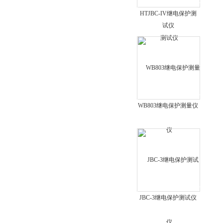
直流电阻快速测试仪
HTJBC-IV继电保护测
试仪
二次压降及负荷测试仪
数字双钳相位伏安表
日本理音测振仪VM63A
电力检修仪器仪表
WB803继电保护测量仪
JBC-3继电保护测试仪