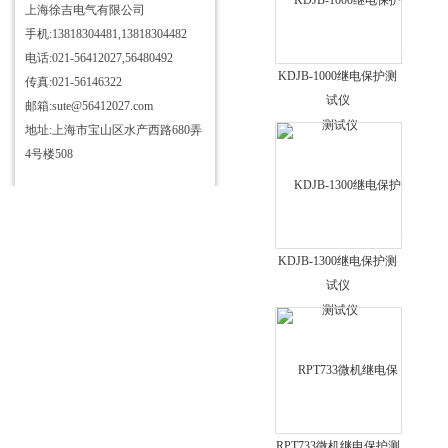
电力安全工器具力学性能试验机
上海徐吉电气有限公司
手机:13818304481,13818304482
高压测试仪
电话:021-56412027,56480492
绝缘油介电强度测试仪
KDJB-1000继电保护测
传真:021-56146322
氧化锌避雷器测试仪
试仪
邮箱:sute@56412027.com
全自动变比组别测试仪
地址:上海市宝山区水产西路680弄
4号楼508
变压器特性综合测试台
互感器特性综合测试仪
矿用电缆故障检测仪
智能型直流高压发生器
KDJB-1300继电保护测
超低频高压发生器
试仪
高压无线核相仪
直流系统接地故障测试仪
程控工频耐压试验装置
便携式动平衡测量仪
超高压耐压测试仪
RPT733微机继电保护测