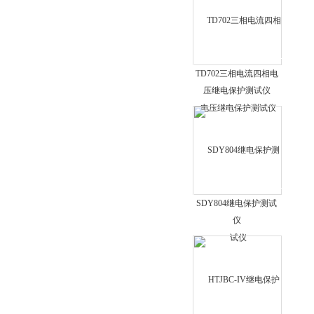
电力变压器绕组测试仪
漏电保护测试仪
蓄电池放电测试仪
电容电感测试仪
TD702三相电流四相电
压继电保护测试仪
户表接线测试仪
钳形接地电阻测试仪
双钳多功能接地电阻测试仪
电机故障诊断仪
高压验电器
高绝缘电阻测量仪
SDY804继电保护测试
仪
电力变压器互感器消磁仪
变频接地特性测量系统
电流互感器二次回路负载测试仪
程控交直流耐压测试仪
高压开关动特性测试仪