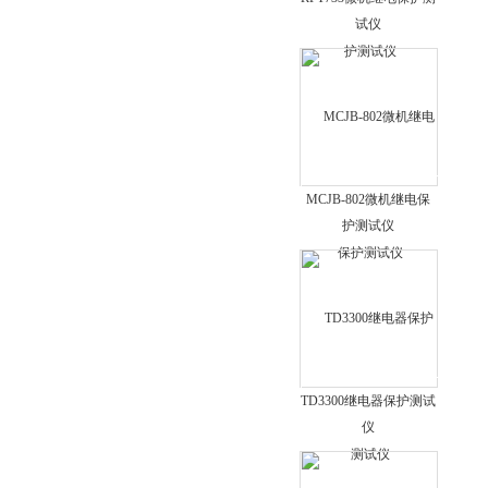
电缆故障测试测试仪
试仪
矿用杂散电流测定仪
耐电压测试仪
三倍频发生器
大电流发生器
三相移相器
MCJB-802微机继电保
绝缘油介损全自动测定仪
护测试仪
高压相序器
SF6气体检漏仪
DS-702C电枢检验仪
绝缘垫
匝间绝缘冲击耐压试验仪
TD3300继电器保护测试
仪
智能电导盐密测试仪
绝缘子测试仪